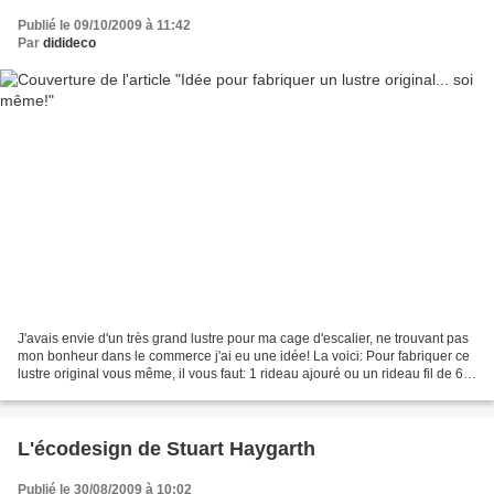
Publié le 09/10/2009 à 11:42
Par
didideco
J'avais envie d'un très grand lustre pour ma cage d'escalier, ne trouvant pas
mon bonheur dans le commerce j'ai eu une idée! La voici: Pour fabriquer ce
lustre original vous même, il vous faut: 1 rideau ajouré ou un rideau fil de 60
cm sur 280cm minimum,...
L'écodesign de Stuart Haygarth
Publié le 30/08/2009 à 10:02