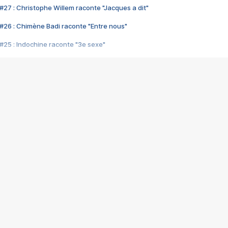
#27 : Christophe Willem raconte "Jacques a dit"
#26 : Chimène Badi raconte "Entre nous"
#25 : Indochine raconte "3e sexe"
#24 : Zaho raconte "C'est chelou"
#23 : Patrick Bruel raconte "Au café des délices"
#22 : Kyo raconte "Le chemin"
#21 : Nolwenn Leroy raconte "Cassé"
#20 : Patrick Hernandez raconte "Born to be alive"
#19 : Lorie raconte "Près de moi"
#18 : Michael Jones raconte "A nos actes manqués" (avec Jean-Jacque
#17 : Khaled raconte "Aïcha"
#16 : Corneille raconte "Parce qu'on vient de loin"
#15 : Indochine raconte "L'aventurier"