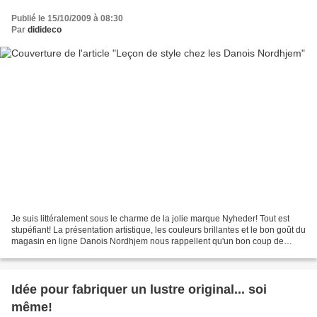
Publié le 15/10/2009 à 08:30
Par
didideco
Je suis littéralement sous le charme de la jolie marque Nyheder! Tout est
stupéfiant! La présentation artistique, les couleurs brillantes et le bon goût du
magasin en ligne Danois Nordhjem nous rappellent qu'un bon coup de
poing de couleur est toujours...
Idée pour fabriquer un lustre original... soi
même!