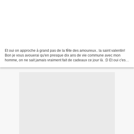
Et oui on approche à grand pas de la fête des amoureux.. la saint valentin!
Bon je vous avouerai qu'en presque dix ans de vie commune avec mon
homme, on ne sait jamais vraiment fait de cadeaux ce jour là. :D Et oui c'est
bateau mais pour nous la Saint...