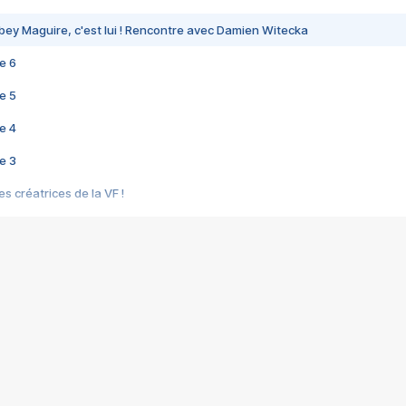
bey Maguire, c'est lui ! Rencontre avec Damien Witecka
e 6
e 5
e 4
e 3
s créatrices de la VF !
e 2
e 1
e Mektoub My Love arrive enfin ! Rencontre avec Shaïn Boumedine et Sal
i : après Toni en famille
elle réalise le bouleversant Dites lui que je l'aime
ais ! Rencontre autour de Vie privée de Rebecca Zlotowski