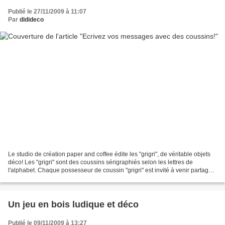
Publié le 27/11/2009 à 11:07
Par
didideco
Le studio de création paper and coffee édite les "grigri", de véritable objets
déco! Les "grigri" sont des coussins sérigraphiés selon les lettres de
l'alphabet. Chaque possesseur de coussin "grigri" est invité à venir partager
son mot en envoyant des...
Un jeu en bois ludique et déco
Publié le 09/11/2009 à 13:27