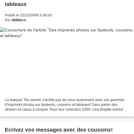
tableaux
Publié le 22/12/2009 à 08:03
Par
didideco
La marque Téo jasmin n'arrête pas de nous surprendre avec ses gammes
d'imprimés photos sur fauteuils, coussins et tableaux! Sans parler des
stickers et cabas à croquer. Pour leur collection 2009, c'est Brigitte bardot en
version pop art qui est à l'honneur,...
Ecrivez vos messages avec des coussins!