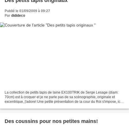
Des petits tapis originaux
Publié le 01/09/2009 à 09:27
Par
didideco
La collection de petits tapis de laine EX100TRIK de Serge Lesage (diam:
70cm) est à croquer et je ne parle pas de sa scénographie, originale et
excentrique, j'adore! Une petite présentation de la cour du Roi s'impose, ici
pas de courtisans, de beaux parleurs...
Des coussins pour nos petites mains!