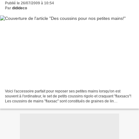
Publié le 26/07/2009 à 10:54
Par
didideco
Voici l'accessoire parfait pour reposer ses petites mains lorsqu'on est
souvent à l'ordinateur, le set de petits coussins rigolo et craquant "flaxsacs"!
Les coussins de mains "flaxsac" sont constitués de graines de lin
organiques, de lavande et d'arômes...