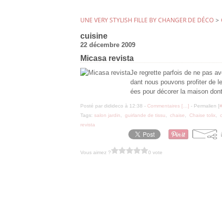
UNE VERY STYLISH FILLE BY CHANGER DE DÉCO
>
cuisine
22 décembre 2009
Micasa revista
Je regrette parfois de ne pas a
dant nous pouvons profiter de l
ées pour décorer la maison dont
Posté par didideco à 12:38 -
Commentaires [
…
]
- Permalien [
Tags:
salon jardin
,
guirlande de tissu
,
chaise
,
Chaise tolix
,
revista
Vous aimez ?
0 vote