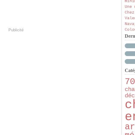
mini
Une 
Chez
Vale
Nava
Colo
Publicité
Dern
Caté
70
cha
déc
c
e
ar