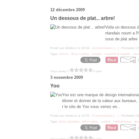
12 décembre 2009
Un dessous de plat... arbre!
Voila un dessous de
nlandais nourri a l'
sous de plat arbre 
Posté par didideco à 18:04 -
Commentaires [
…
]
- Permalien [
Tags:
nature
,
déco cuisine
,
cuisine
,
couverts à salade
,
couv
Vous aimez ?
0 vote
3 novembre 2009
Yoo
Yoo est une marque de design internationa
éliorer et donner de la valeur aux bureaux,
r le site de Yoo vous verrez en...
Posté par didideco à 10:55 -
Commentaires [
…
]
- Permalien [
Tags:
déco chambre
,
déco salon
,
cuisine
,
bibliothèque
,
des
Vous aimez ?
0 vote