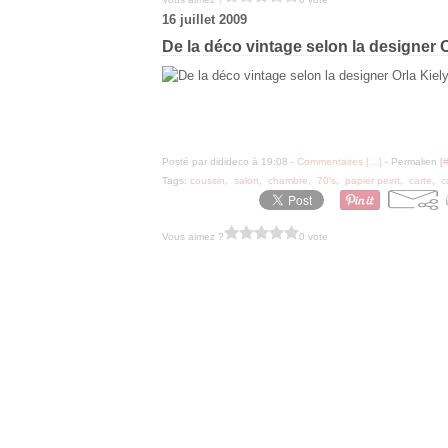
16 juillet 2009
De la déco vintage selon la designer O
Posté par didideco à 19:08 -
Commentaires [
…
]
- Permalien [
Tags:
coussin
,
salon
,
chambre
,
70's
,
papier peint
,
carte
,
c
Vous aimez ?
0 vote