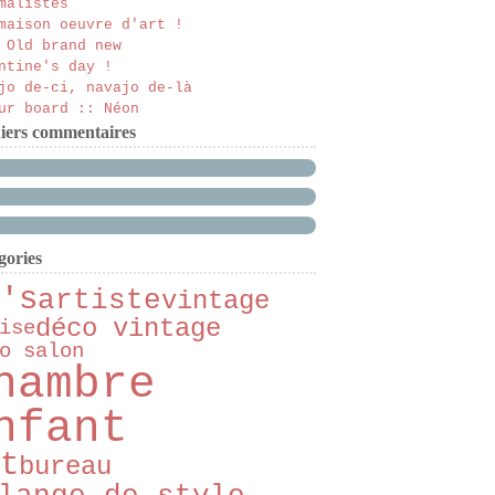
malistes
maison oeuvre d'art !
 Old brand new
ntine's day !
jo de-ci, navajo de-là
ur board :: Néon
iers commentaires
gories
's
artiste
vintage
déco vintage
ise
o salon
hambre
nfant
t
bureau