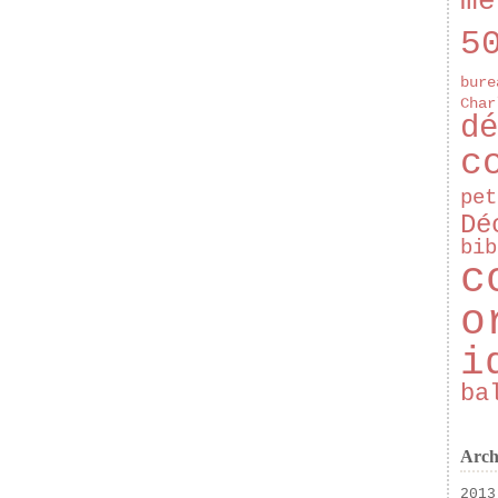
mé
5
bure
Char
dé
c
pet
Dé
bib
c
o
i
ba
Arch
2013