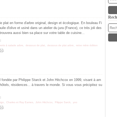
Rech
 plat en forme d'arbre original, design et écologique. En bouleau Fi
huile d'olive et usiné dans un atelier du jura (France), ce très joli des
trouvera aussi bien sa place sur votre table de cuisine...
#
]
erts à salade arbre
,
dessous de plat
,
dessous de plat arbre
,
reine mère édition
l fondée par Philippe Starck et John Hitchcox en 1999, visant à am
 hôtels, résidences... à travers le monde. Si vous vous précipitez su
#
]
ign
,
Charles et Ray Eames
,
John Hitchcox
,
Pilippe Sarck
,
yoo