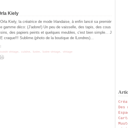
rla Kiely
Orla Kiely, la créatrice de mode Irlandaise, à enfin lancé sa premièr
e gamme déco: (J'adore!) Un peu de vaisselle, des tapis, des cous
sins, des papiers peints et quelques meubles, c'est bien simple... J
E craque!!! Sublime.(photo de la boutique de lLondres)...
#
]
oussin vintage
,
cuisine
,
lustre
,
lustre vintage
,
vintage
Artic
Créa
Des 
Espa
Cart
Muut