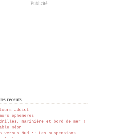
Publicité
les récents
teurs addict
murs éphémères
drilles, marinière et bord de mer !
able néon
o versus Nud :: Les suspensions