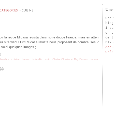
Une v
CATEGORIES
>
CUISINE
Une 
blog
insp
on p
voir la revue Micasa revista dans notre douce France, mais en atten
de t
eur site web! Ouff! Micasa revista nous proposent de nombreuses id
DIY 
 voici quelques images ;...
Accu
Crée
#
]
chambre
,
cuisine
,
bureau
,
idée déco noël
,
Chaise Charles et Ray Eames
,
micasa