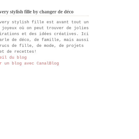
ery stylish fille by changer de déco
very stylish fille est avant tout un
 joyeux où on peut trouver de jolies
irations et des idées créatives. Ici
arle de déco, de famille, mais aussi
rucs de fille, de mode, de projets
et de recettes!
eil du blog
r un blog avec CanalBlog