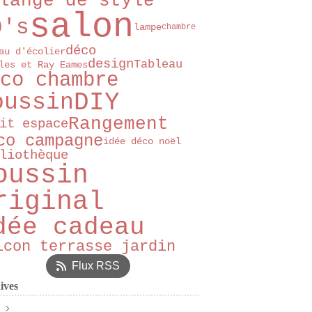
lange de style
salon
0's
lampe
chambre
déco
au d'écolier
design
Tableau
les et Ray Eames
co chambre
DIY
oussin
Rangement
it espace
co campagne
idée déco noël
liothèque
oussin
riginal
dée cadeau
lcon terrasse jardin
Flux RSS
ives