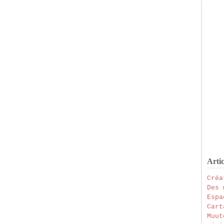
Artic
Créa
Des 
Espa
Cart
Muut