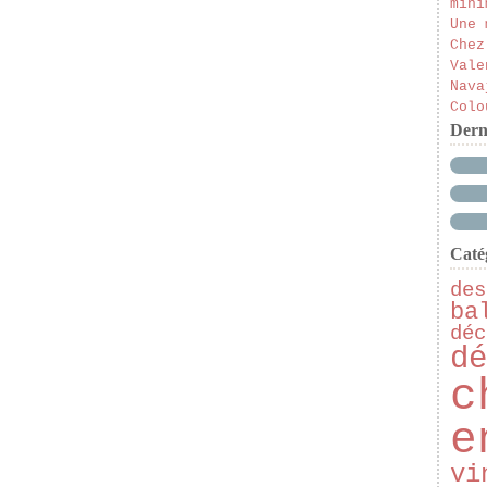
mini
Une 
Chez
Vale
Nava
Colo
Dern
Caté
des
ba
déc
dé
c
e
vi