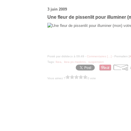
3 juin 2009
Une fleur de pissenlit pour illuminer (
Posté par didideco à 09:49 -
Commentaires [
…
]
- Permalien [
Tags:
Ikea
,
ikea ps maskros
,
suspension
Vous aimez ?
0 vote