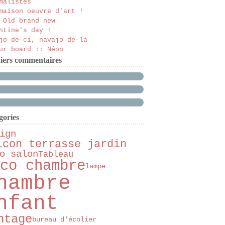
malistes
maison oeuvre d'art !
 Old brand new
ntine's day !
jo de-ci, navajo de-là
ur board :: Néon
iers commentaires
gories
ign
lcon terrasse jardin
o salon
Tableau
co chambre
lampe
hambre
nfant
ntage
bureau d'écolier