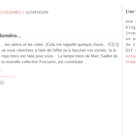
Une v
CATEGORIES
>
SUSPENSION
Une 
blog
insp
lumière...
on p
...les pleins et les vides. (Cela me rappelle quelque chose... ICI) Q
de t
ue vous cherchiez à faire de l'effet ou à fasciner vos invités, la la
DIY 
mpe tress est faite pour vous... La lampe tress de Marc Sadler de
Accu
la nouvelle collection Foscarini, est constituée...
Crée
]
lampe tress