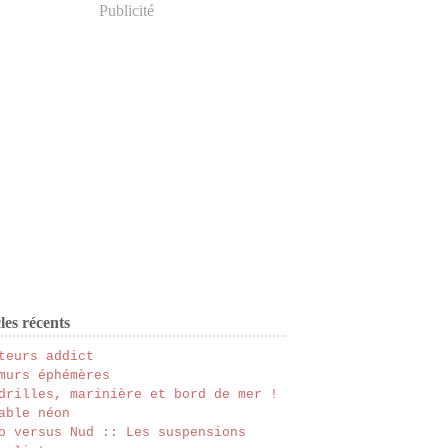
Publicité
les récents
teurs addict
murs éphémères
drilles, marinière et bord de mer !
able néon
o versus Nud :: Les suspensions