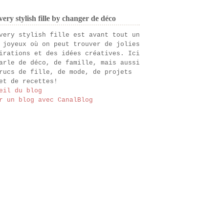
ery stylish fille by changer de déco
very stylish fille est avant tout un
 joyeux où on peut trouver de jolies
irations et des idées créatives. Ici
arle de déco, de famille, mais aussi
rucs de fille, de mode, de projets
et de recettes!
eil du blog
r un blog avec CanalBlog