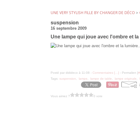
UNE VERY STYLISH FILLE BY CHANGER DE DÉCO
>
suspension
16 septembre 2009
Une lampe qui joue avec l'ombre et la 
Posté par didideco à 11:08 -
Commentaires [
…
]
- Permalien [
#
Tags:
suspension
,
lampe
,
lampe de table
,
lampe originale
,
Vous aimez ?
0 vote