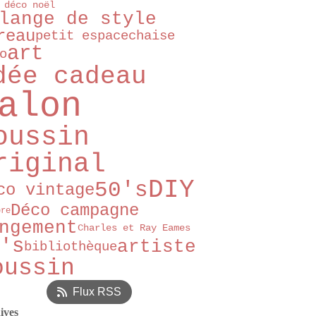
 déco noël
lange de style
reau
petit espace
chaise
art
o
dée cadeau
alon
oussin
riginal
DIY
50's
co vintage
Déco campagne
bre
ngement
Charles et Ray Eames
's
artiste
bibliothèque
oussin
Flux RSS
ives