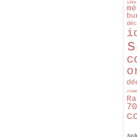
idée
mé
bu
déc
i
s
c
o
dé
cham
Ra
70
c
Arch