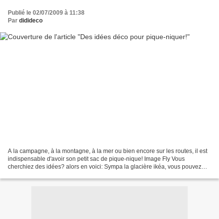
Publié le 02/07/2009 à 11:38
Par
didideco
A la campagne, à la montagne, à la mer ou bien encore sur les routes, il est
indispensable d'avoir son petit sac de pique-nique! Image Fly Vous
cherchiez des idées? alors en voici: Sympa la glacière ikéa, vous pouvez
attraper vos canettes par la petite...