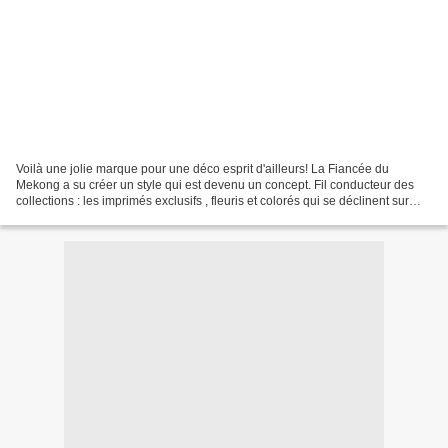
Voilà une jolie marque pour une déco esprit d'ailleurs! La Fiancée du
Mekong a su créer un style qui est devenu un concept. Fil conducteur des
collections : les imprimés exclusifs , fleuris et colorés qui se déclinent sur
l'ensemble de la gamme. Une invitation...