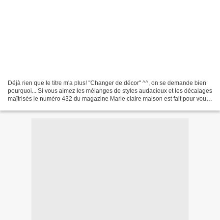
Déjà rien que le titre m'a plus! "Changer de décor" ^^, on se demande bien
pourquoi... Si vous aimez les mélanges de styles audacieux et les décalages
maîtrisés le numéro 432 du magazine Marie claire maison est fait pour vous!
Un pur plaisir! Alors à...