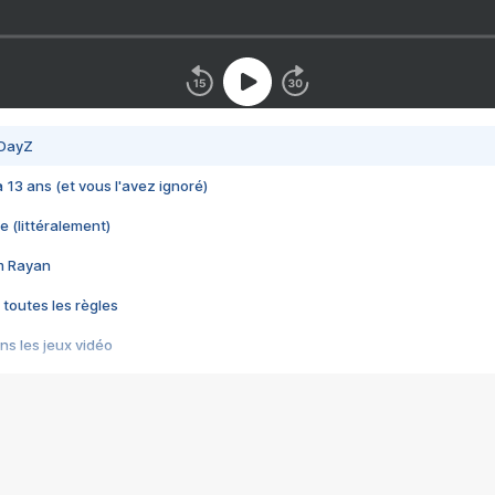
 DayZ
 a 13 ans (et vous l'avez ignoré)
e (littéralement)
im Rayan
 toutes les règles
s les jeux vidéo
us choquant de Rockstar ? - Le scandale BULLY
e plus moche de Steam
du RÊVE tourne au CAUCHEMAR