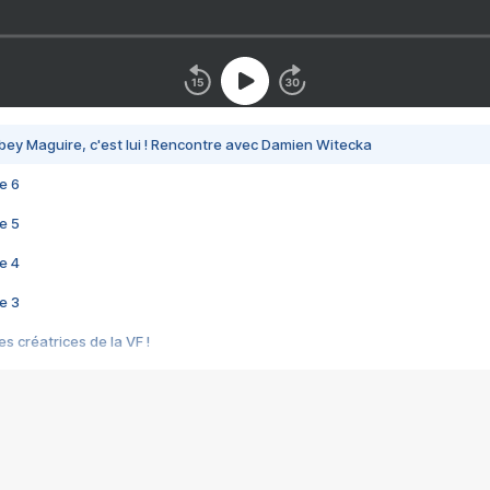
bey Maguire, c'est lui ! Rencontre avec Damien Witecka
e 6
e 5
e 4
e 3
s créatrices de la VF !
e 2
e 1
e Mektoub My Love arrive enfin ! Rencontre avec Shaïn Boumedine et Sal