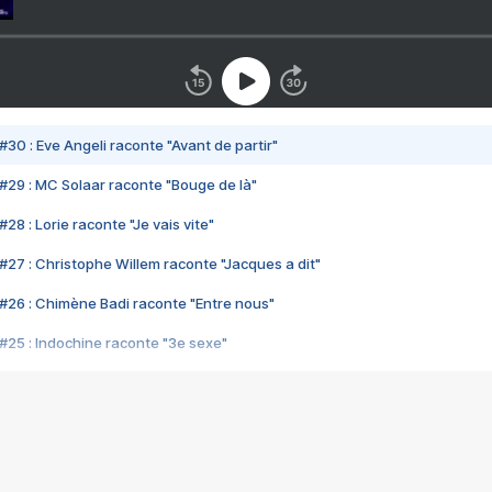
#30 : Eve Angeli raconte "Avant de partir"
#29 : MC Solaar raconte "Bouge de là"
28 : Lorie raconte "Je vais vite"
#27 : Christophe Willem raconte "Jacques a dit"
#26 : Chimène Badi raconte "Entre nous"
#25 : Indochine raconte "3e sexe"
#24 : Zaho raconte "C'est chelou"
#23 : Patrick Bruel raconte "Au café des délices"
#22 : Kyo raconte "Le chemin"