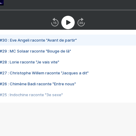
#30 : Eve Angeli raconte "Avant de partir"
#29 : MC Solaar raconte "Bouge de là"
28 : Lorie raconte "Je vais vite"
#27 : Christophe Willem raconte "Jacques a dit"
#26 : Chimène Badi raconte "Entre nous"
#25 : Indochine raconte "3e sexe"
#24 : Zaho raconte "C'est chelou"
#23 : Patrick Bruel raconte "Au café des délices"
#22 : Kyo raconte "Le chemin"