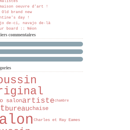
malistes
maison oeuvre d'art !
 Old brand new
ntine's day !
jo de-ci, navajo de-là
ur board :: Néon
iers commentaires
gories
oussin
riginal
artiste
o salon
chambre
t
bureau
chaise
alon
Charles et Ray Eames