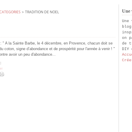
Une v
CATEGORIES
>
TRADITION DE NOEL
Une 
blog
insp
on p
y: " A la Sainte Barbe, le 4 décembre, en Provence, chacun doit se
de t
du coton, signe d’abondance et de prospérité pour l'année à venir ! "
DIY 
contre avoir un peu d'abondance...
Accu
Crée
#
]
ël