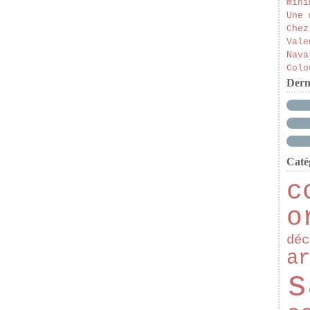
mini
Une 
Chez
Vale
Nava
Colo
Dern
Caté
c
o
déc
ar
s