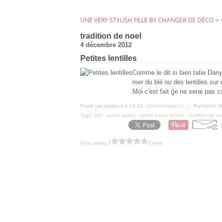
UNE VERY STYLISH FILLE BY CHANGER DE DÉCO
>
tradition de noel
4 décembre 2012
Petites lentilles
Comme le dit si bien tatie Dan
mer du blé ou des lentilles sur 
Moi c'est fait (je ne serai pas 
Posté par didideco à 14:12 -
Commentaires [
…
]
- Permalien [
Tags:
DIY
,
sainte barbe
,
sainte barbe lentille
,
tradition de no
Vous aimez ?
0 vote