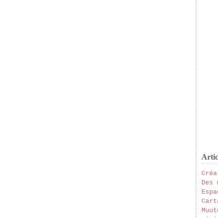
Artic
Créa
Des 
Espa
Cart
Muut