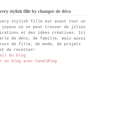
ery stylish fille by changer de déco
very stylish fille est avant tout un
 joyeux où on peut trouver de jolies
irations et des idées créatives. Ici
arle de déco, de famille, mais aussi
rucs de fille, de mode, de projets
et de recettes!
eil du blog
r un blog avec CanalBlog