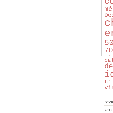
c
mé
Dé
c
e
5
70
bure
ba
dé
i
idée
vi
Arch
2013