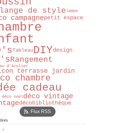
oussin
lange de style
lampe
co campagne
petit espace
hambre
nfant
DIY
0's
design
Tableau
's
Rangement
au d'écolier
lcon terrasse jardin
co chambre
dée cadeau
déco vintage
 déco noël
ntage
déco
bibliothèque
Flux RSS
ives