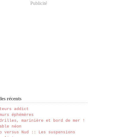
Publicité
les récents
teurs addict
murs éphémères
drilles, marinière et bord de mer !
able néon
o versus Nud :: Les suspensions