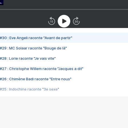
#30 : Eve Angeli raconte "Avant de partir"
#29 : MC Solaar raconte "Bouge de là"
28 : Lorie raconte "Je vais vite"
#27 : Christophe Willem raconte "Jacques a dit"
#26 : Chimène Badi raconte "Entre nous"
#25 : Indochine raconte "3e sexe"
#24 : Zaho raconte "C'est chelou"
#23 : Patrick Bruel raconte "Au café des délices"
#22 : Kyo raconte "Le chemin"