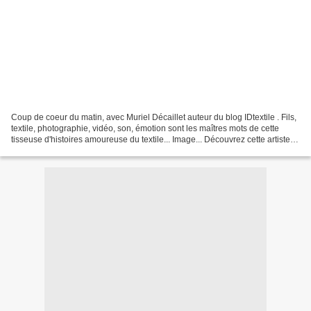
Coup de coeur du matin, avec Muriel Décaillet auteur du blog IDtextile . Fils,
textile, photographie, vidéo, son, émotion sont les maîtres mots de cette
tisseuse d'histoires amoureuse du textile... Image... Découvrez cette artiste
plasticienne de talent...