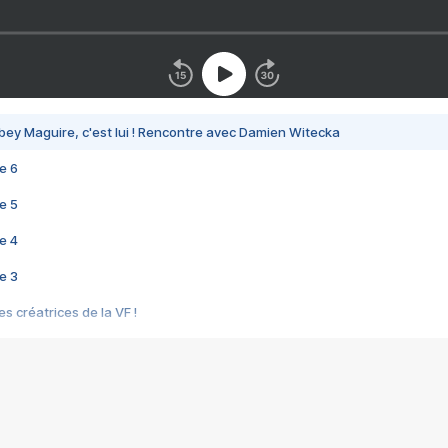
bey Maguire, c'est lui ! Rencontre avec Damien Witecka
e 6
e 5
e 4
e 3
s créatrices de la VF !
e 2
e 1
e Mektoub My Love arrive enfin ! Rencontre avec Shaïn Boumedine et Sal