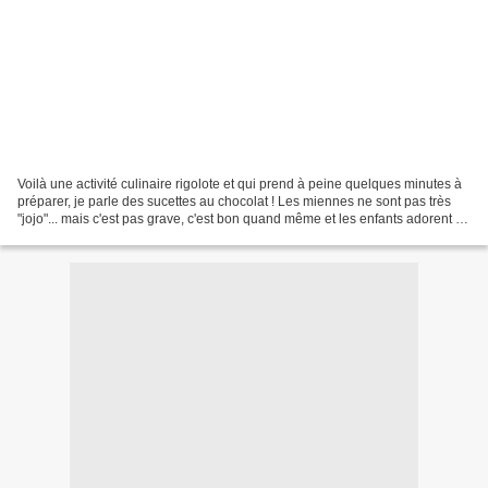
Voilà une activité culinaire rigolote et qui prend à peine quelques minutes à
préparer, je parle des sucettes au chocolat ! Les miennes ne sont pas très
"jojo"... mais c'est pas grave, c'est bon quand même et les enfants adorent ! ;)
Pour les moins téméraires...