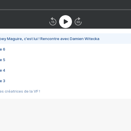
bey Maguire, c'est lui ! Rencontre avec Damien Witecka
e 6
e 5
e 4
e 3
s créatrices de la VF !
e 2
e 1
e Mektoub My Love arrive enfin ! Rencontre avec Shaïn Boumedine et Sal