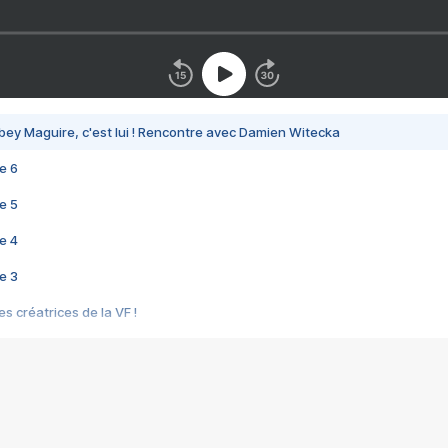
bey Maguire, c'est lui ! Rencontre avec Damien Witecka
e 6
e 5
e 4
e 3
s créatrices de la VF !
e 2
e 1
e Mektoub My Love arrive enfin ! Rencontre avec Shaïn Boumedine et Sal