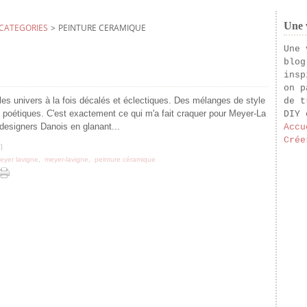
Une v
CATEGORIES
>
PEINTURE CERAMIQUE
Une 
blog
insp
on p
les univers à la fois décalés et éclectiques. Des mélanges de style
de t
 poétiques. C'est exactement ce qui m'a fait craquer pour Meyer-La
DIY 
 designers Danois en glanant...
Accu
Crée
#
]
eyer lavigne
,
meyer-lavigne
,
peinture céramique