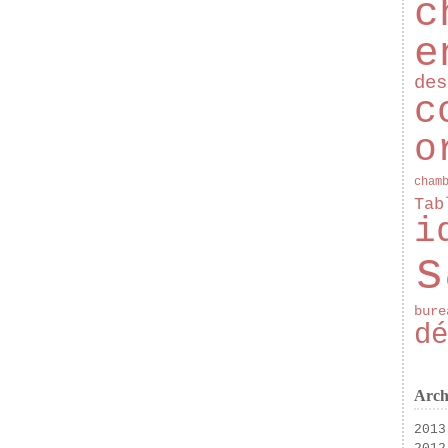
c
e
des
c
o
cham
Tab
i
s
bure
dé
Arch
2013