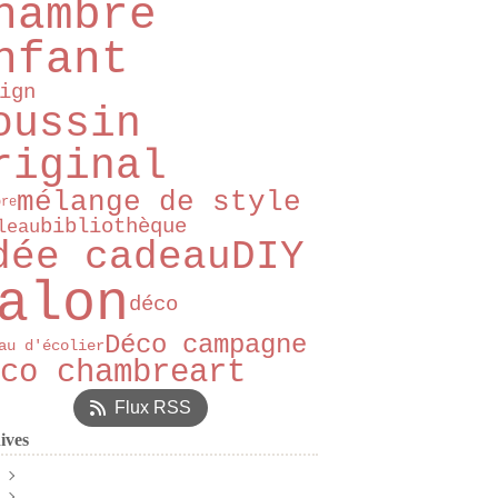
hambre
nfant
ign
oussin
riginal
mélange de style
bre
bibliothèque
leau
dée cadeau
DIY
alon
déco
Déco campagne
au d'écolier
co chambre
art
Flux RSS
ives