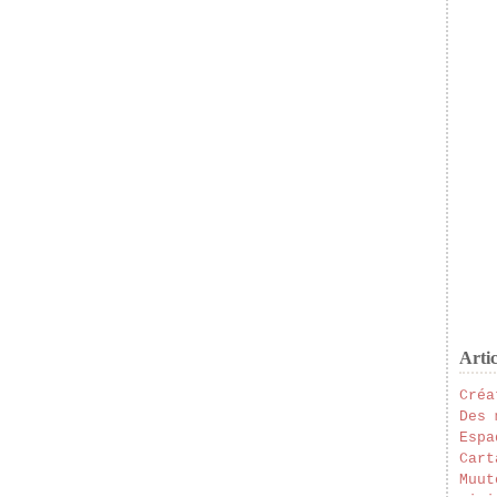
Artic
Créa
Des 
Espa
Cart
Muut