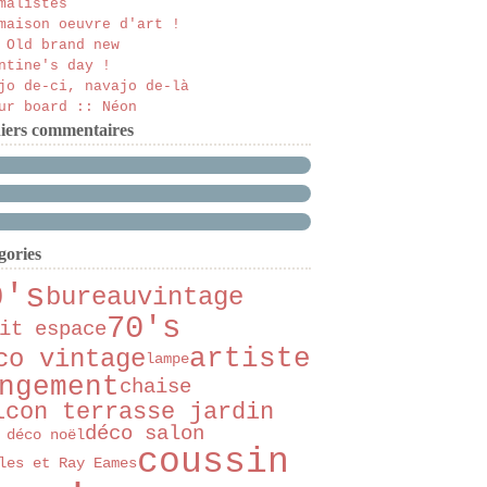
malistes
maison oeuvre d'art !
 Old brand new
ntine's day !
jo de-ci, navajo de-là
ur board :: Néon
iers commentaires
gories
0's
bureau
vintage
70's
it espace
artiste
co vintage
lampe
ngement
chaise
lcon terrasse jardin
déco salon
 déco noël
coussin
les et Ray Eames