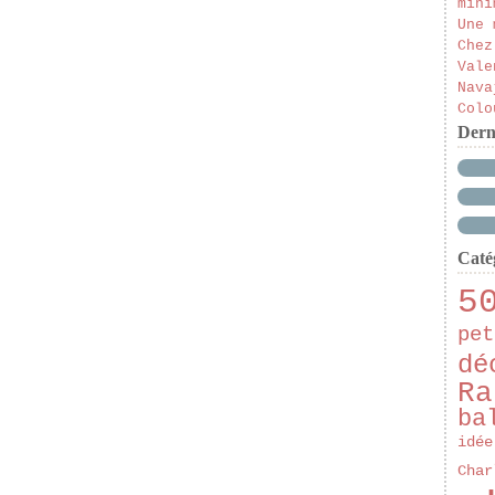
mini
Une 
Chez
Vale
Nava
Colo
Dern
Caté
5
pet
dé
Ra
ba
idée
Char