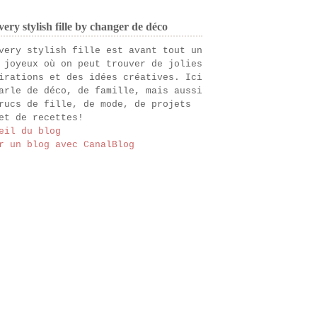
ery stylish fille by changer de déco
very stylish fille est avant tout un
 joyeux où on peut trouver de jolies
irations et des idées créatives. Ici
arle de déco, de famille, mais aussi
rucs de fille, de mode, de projets
et de recettes!
eil du blog
r un blog avec CanalBlog