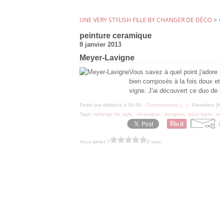
UNE VERY STYLISH FILLE BY CHANGER DE DÉCO
>
peinture ceramique
8 janvier 2013
Meyer-Lavigne
Vous savez à quel point j'adore 
bien composés à la fois doux et
vigne. J'ai découvert ce duo de
Posté par didideco à 06:00 -
Commentaires [
…
]
- Permalien [
Tags:
mélange de style
,
céramique
,
designer
,
déco lapin
,
m
Vous aimez ?
0 vote