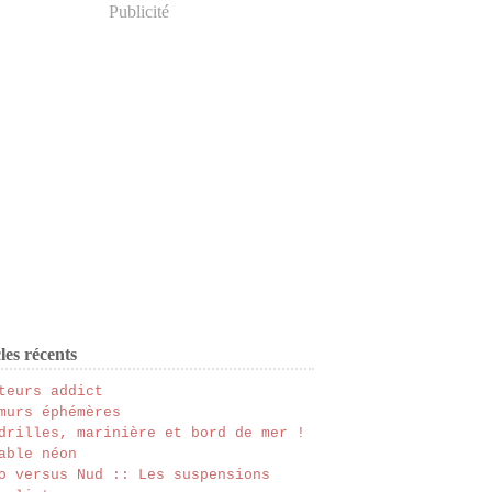
Publicité
les récents
teurs addict
murs éphémères
drilles, marinière et bord de mer !
able néon
o versus Nud :: Les suspensions