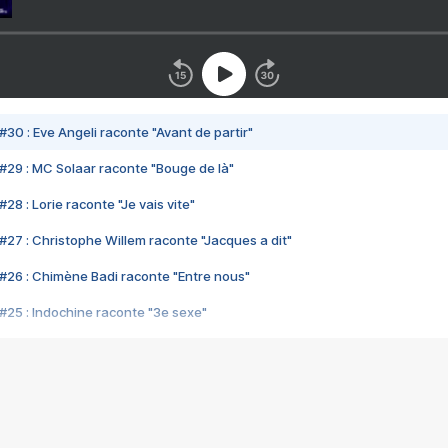
#30 : Eve Angeli raconte "Avant de partir"
#29 : MC Solaar raconte "Bouge de là"
28 : Lorie raconte "Je vais vite"
#27 : Christophe Willem raconte "Jacques a dit"
#26 : Chimène Badi raconte "Entre nous"
#25 : Indochine raconte "3e sexe"
#24 : Zaho raconte "C'est chelou"
#23 : Patrick Bruel raconte "Au café des délices"
#22 : Kyo raconte "Le chemin"