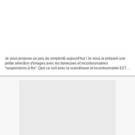
Je vous propose un peu de simplicité aujourd'hui ! Je vous ai préparé une
petite sélection d'images avec les fameuses et incontournables
"suspensions à fils". Que ce soit avec la scandinave et incontournable E27
de Muuto ou celle au tarif ultra doux de...