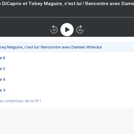
 DiCaprio et Tobey Maguire, c'est lui ! Rencontre avec Dam
bey Maguire, c'est lui ! Rencontre avec Damien Witecka
e 6
e 5
e 4
e 3
s créatrices de la VF !
e 2
e 1
e Mektoub My Love arrive enfin ! Rencontre avec Shaïn Boumedine et Sal