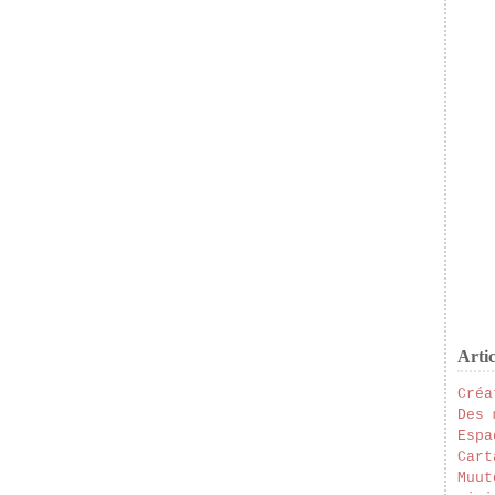
Artic
Créa
Des 
Espa
Cart
Muut