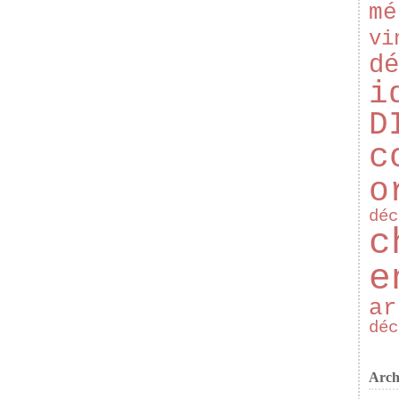
mé
vi
dé
i
D
c
o
déc
c
e
ar
déc
Arch