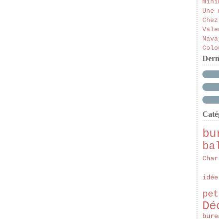
mini
Une 
Chez
Vale
Nava
Colo
Dern
Caté
bu
ba
Char
idée
pet
Dé
bure