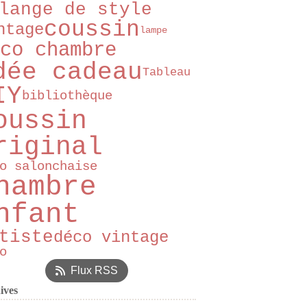
lange de style
coussin
ntage
lampe
co chambre
dée cadeau
Tableau
IY
bibliothèque
oussin
riginal
o salon
chaise
hambre
nfant
tiste
déco vintage
o
Flux RSS
ives