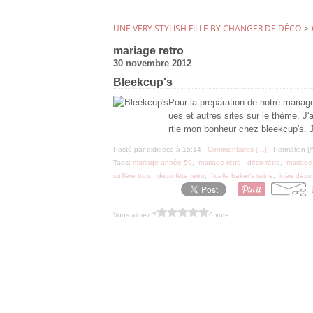
UNE VERY STYLISH FILLE BY CHANGER DE DÉCO
>
mariage retro
30 novembre 2012
Bleekcup's
Pour la préparation de notre mariage 
ues et autres sites sur le thème. J'a
rtie mon bonheur chez bleekcup's. J
Posté par didideco à 15:14 -
Commentaires [
…
]
- Permalien [
Tags:
mariage année 50
,
mariage rétro
,
déco rétro
,
mariage
cuillère bois
,
déco fête rétro
,
ficelle baker's twine
,
idée déco 
Vous aimez ?
0 vote