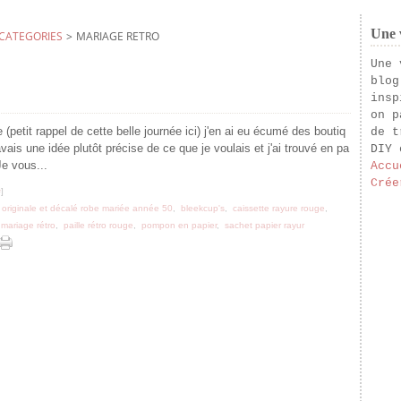
Une v
CATEGORIES
>
MARIAGE RETRO
Une 
blog
insp
on p
(petit rappel de cette belle journée ici) j'en ai eu écumé des boutiq
de t
vais une idée plutôt précise de ce que je voulais et j'ai trouvé en pa
DIY 
e vous...
Accu
Crée
#
]
 originale et décalé robe mariée année 50
,
bleekcup's
,
caissette rayure rouge
,
mariage rétro
,
paille rétro rouge
,
pompon en papier
,
sachet papier rayur