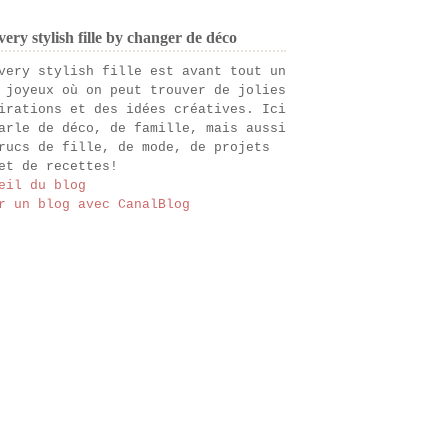
ery stylish fille by changer de déco
very stylish fille est avant tout un
 joyeux où on peut trouver de jolies
irations et des idées créatives. Ici
arle de déco, de famille, mais aussi
rucs de fille, de mode, de projets
et de recettes!
eil du blog
r un blog avec CanalBlog