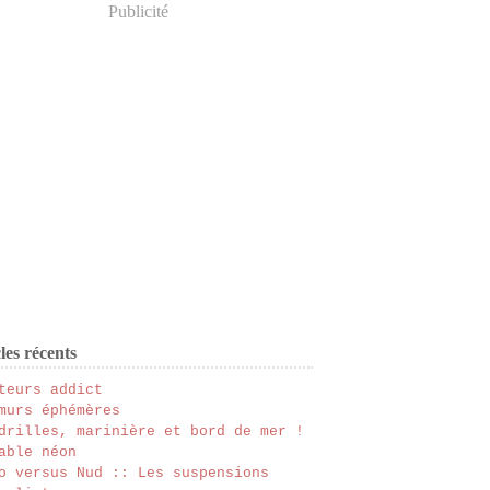
Publicité
les récents
teurs addict
murs éphémères
drilles, marinière et bord de mer !
able néon
o versus Nud :: Les suspensions