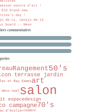
malistes
maison oeuvre d'art !
 Old brand new
ntine's day !
jo de-ci, navajo de-là
ur board :: Néon
iers commentaires
gories
50's
Rangement
reau
lcon terrasse jardin
art
les et Ray Eames
salon
 déco noël
it espace
design
70's
co campagne
au d'écolier
chambre