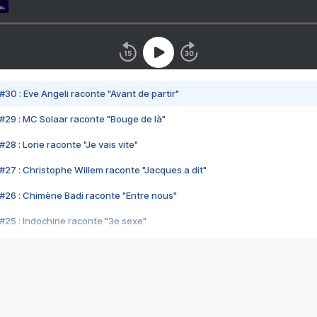
#30 : Eve Angeli raconte "Avant de partir"
#29 : MC Solaar raconte "Bouge de là"
28 : Lorie raconte "Je vais vite"
#27 : Christophe Willem raconte "Jacques a dit"
#26 : Chimène Badi raconte "Entre nous"
#25 : Indochine raconte "3e sexe"
#24 : Zaho raconte "C'est chelou"
#23 : Patrick Bruel raconte "Au café des délices"
#22 : Kyo raconte "Le chemin"