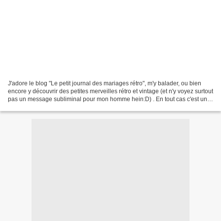
J'adore le blog "Le petit journal des mariages rétro", m'y balader, ou bien
encore y découvrir des petites merveilles rétro et vintage (et n'y voyez surtout
pas un message subliminal pour mon homme hein:D) . En tout cas c'est une
vraie mine d'or pour...