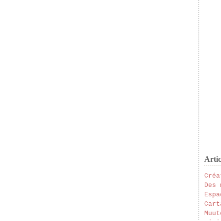
Artic
Créa
Des 
Espa
Cart
Muut