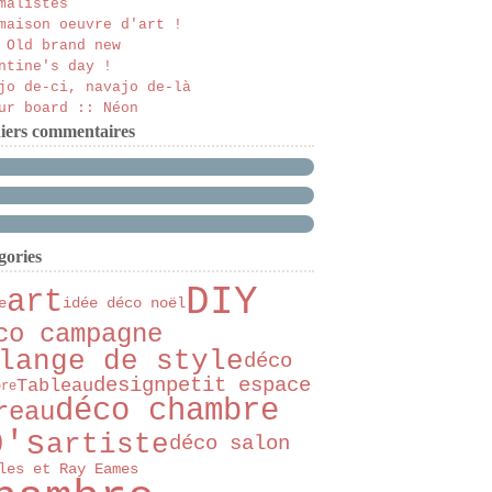
malistes
maison oeuvre d'art !
 Old brand new
ntine's day !
jo de-ci, navajo de-là
ur board :: Néon
iers commentaires
gories
DIY
art
e
idée déco noël
co campagne
lange de style
déco
design
petit espace
Tableau
bre
déco chambre
reau
0's
artiste
déco salon
les et Ray Eames