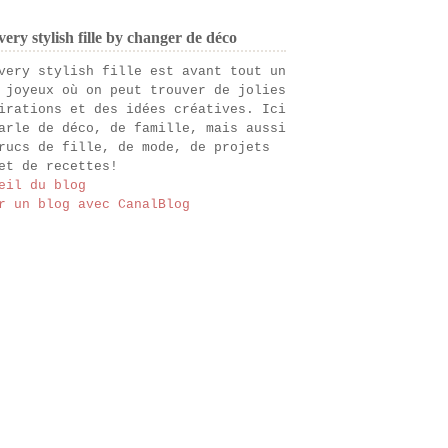
ery stylish fille by changer de déco
very stylish fille est avant tout un
 joyeux où on peut trouver de jolies
irations et des idées créatives. Ici
arle de déco, de famille, mais aussi
rucs de fille, de mode, de projets
et de recettes!
eil du blog
r un blog avec CanalBlog