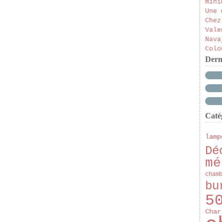
mini
Une 
Chez
Vale
Nava
Colo
Dern
Caté
lamp
Dé
mé
cham
bu
5
Char