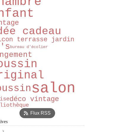
hambre
nfant
ntage
dée cadeau
lcon terrasse jardin
's
bureau d'écolier
ngement
oussin
riginal
salon
oussin
déco vintage
ise
liothèque
Flux RSS
ives