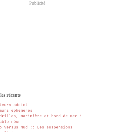
Publicité
les récents
teurs addict
murs éphémères
drilles, marinière et bord de mer !
able néon
o versus Nud :: Les suspensions