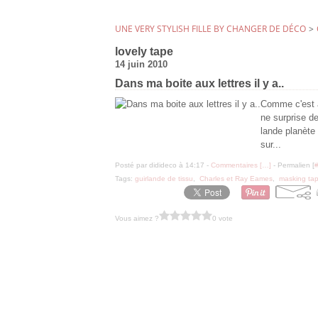
UNE VERY STYLISH FILLE BY CHANGER DE DÉCO
>
lovely tape
14 juin 2010
Dans ma boite aux lettres il y a..
Comme c'est ag
ne surprise de
lande planète
sur...
Posté par didideco à 14:17 -
Commentaires [
…
]
- Permalien [
Tags:
guirlande de tissu
,
Charles et Ray Eames
,
masking ta
Vous aimez ?
0 vote