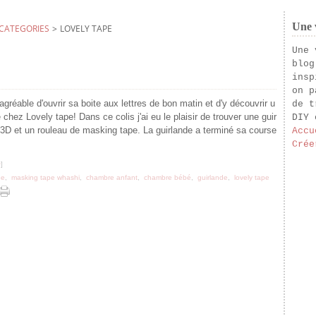
Une v
CATEGORIES
>
LOVELY TAPE
Une 
blog
insp
on p
réable d'ouvrir sa boite aux lettres de bon matin et d'y découvrir u
de t
 chez Lovely tape! Dans ce colis j'ai eu le plaisir de trouver une guir
DIY 
 3D et un rouleau de masking tape. La guirlande a terminé sa course
Accu
Crée
#
]
pe
,
masking tape whashi
,
chambre anfant
,
chambre bébé
,
guirlande
,
lovely tape