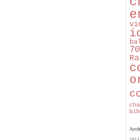
c
e
vi
i
ba
70
Ra
c
o
c
cha
bib
Arch
2013