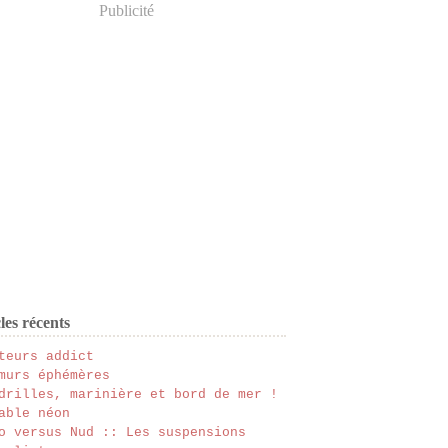
Publicité
les récents
teurs addict
murs éphémères
drilles, marinière et bord de mer !
able néon
o versus Nud :: Les suspensions