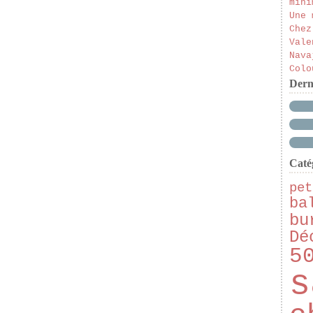
mini
Une 
Chez
Vale
Nava
Colo
Dern
Caté
pet
ba
bu
Dé
5
s