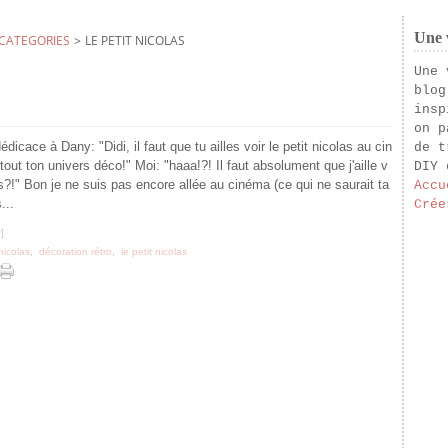
Une v
CATEGORIES
>
LE PETIT NICOLAS
Une 
blog
insp
on p
dicace à Dany: "Didi, il faut que tu ailles voir le petit nicolas au cin
de t
tout ton univers déco!" Moi: "haaa!?! Il faut absolument que j'aille v
DIY 
rs?!" Bon je ne suis pas encore allée au cinéma (ce qui ne saurait ta
Accu
...
Crée
#
]
 nicolas
,
décoration rétro
,
le petit nicolas