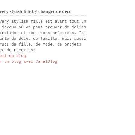
ery stylish fille by changer de déco
very stylish fille est avant tout un
 joyeux où on peut trouver de jolies
irations et des idées créatives. Ici
arle de déco, de famille, mais aussi
rucs de fille, de mode, de projets
et de recettes!
eil du blog
r un blog avec CanalBlog