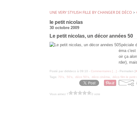
UNE VERY STYLISH FILLE BY CHANGER DE DÉCO
>
le petit nicolas
30 octobre 2009
Le petit nicolas, un décor années 50
Spéciale dé
éma c'est 
oir ça alo
rder), mais
Posté par didideco à 09:10 -
Commentaires [
…
]
- Permalien [
Tags:
70's
,
50's
,
déco 50's
,
déco cinéma
,
déco film le petit
Vous aimez ?
0 vote