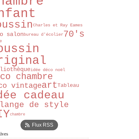
hambre
nfant
oussin
Charles et Ray Eames
70's
o salon
bureau d'écolier
e
oussin
riginal
liothèque
idée déco noël
co chambre
art
co vintage
Tableau
dée cadeau
lange de style
IY
chambre
Flux RSS
ives