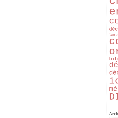
c
e
c
déc
lamp
c
o
bib
dé
dé
i
mé
D
Arch