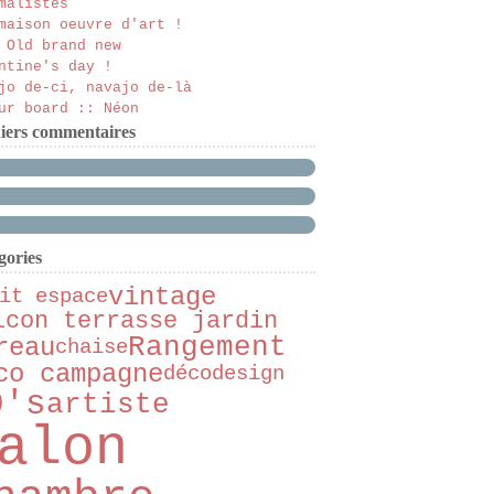
malistes
maison oeuvre d'art !
 Old brand new
ntine's day !
jo de-ci, navajo de-là
ur board :: Néon
iers commentaires
gories
vintage
it espace
lcon terrasse jardin
Rangement
reau
chaise
co campagne
déco
design
0's
artiste
alon