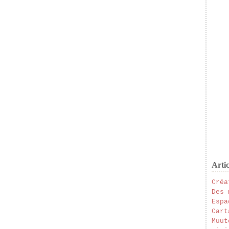
Artic
Créa
Des 
Espa
Cart
Muut