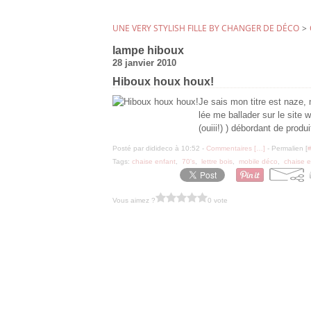
UNE VERY STYLISH FILLE BY CHANGER DE DÉCO
>
lampe hiboux
28 janvier 2010
Hiboux houx houx!
Je sais mon titre est naze, 
lée me ballader sur le site
(ouiii!) ) débordant de produi
Posté par didideco à 10:52 -
Commentaires [
…
]
- Permalien [
Tags:
chaise enfant
,
70's
,
lettre bois
,
mobile déco
,
chaise e
Vous aimez ?
0 vote