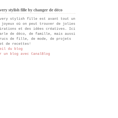
ery stylish fille by changer de déco
very stylish fille est avant tout un
 joyeux où on peut trouver de jolies
irations et des idées créatives. Ici
arle de déco, de famille, mais aussi
rucs de fille, de mode, de projets
et de recettes!
eil du blog
r un blog avec CanalBlog