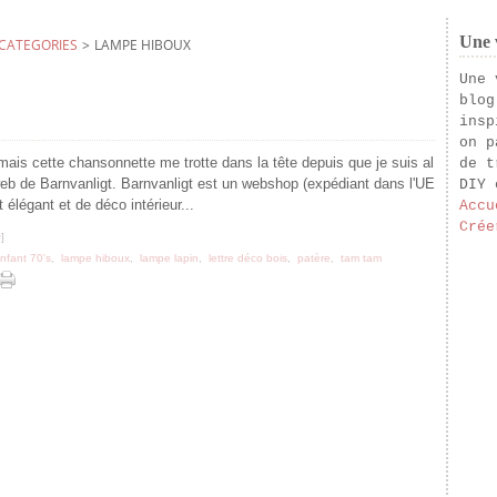
Une v
CATEGORIES
>
LAMPE HIBOUX
Une 
blog
insp
on p
mais cette chansonnette me trotte dans la tête depuis que je suis al
de t
 web de Barnvanligt. Barnvanligt est un webshop (expédiant dans l'UE
DIY 
t élégant et de déco intérieur...
Accu
Crée
#
]
nfant 70's
,
lampe hiboux
,
lampe lapin
,
lettre déco bois
,
patère
,
tam tam