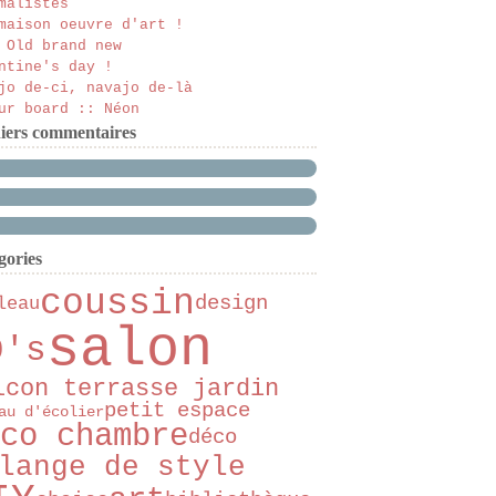
malistes
maison oeuvre d'art !
 Old brand new
ntine's day !
jo de-ci, navajo de-là
ur board :: Néon
iers commentaires
gories
coussin
design
leau
salon
0's
lcon terrasse jardin
petit espace
au d'écolier
co chambre
déco
lange de style