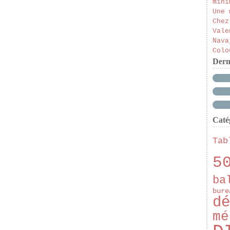
mini
Une 
Chez
Vale
Nava
Colo
Dern
Caté
Tab
5
ba
bure
dé
mé