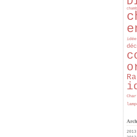
D
cham
c
e
idée
déc
c
o
Ra
i
Char
lamp
Arch
2013