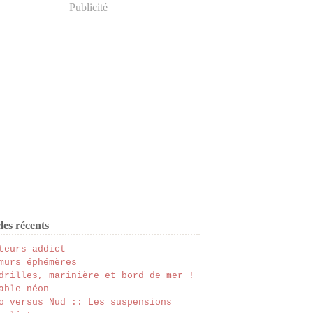
Publicité
les récents
teurs addict
murs éphémères
drilles, marinière et bord de mer !
able néon
o versus Nud :: Les suspensions