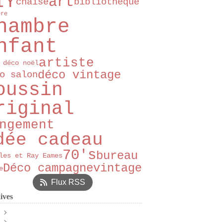
IY
art
chaise
bibliothèque
bre
hambre
nfant
artiste
 déco noël
déco vintage
o salon
oussin
riginal
ngement
dée cadeau
70's
bureau
les et Ray Eames
Déco campagne
vintage
e
Flux RSS
ives