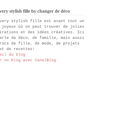
ery stylish fille by changer de déco
very stylish fille est avant tout un
 joyeux où on peut trouver de jolies
irations et des idées créatives. Ici
arle de déco, de famille, mais aussi
rucs de fille, de mode, de projets
et de recettes!
eil du blog
r un blog avec CanalBlog