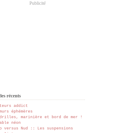
Publicité
les récents
teurs addict
murs éphémères
drilles, marinière et bord de mer !
able néon
o versus Nud :: Les suspensions