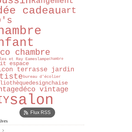
oussin
Rangement
dée cadeau
art
0's
hambre
nfant
co chambre
les et Ray Eames
lampe
chambre
it espace
lcon terrasse jardin
tiste
bureau d'écolier
liothèque
design
chaise
ntage
déco vintage
salon
IY
Flux RSS
ives