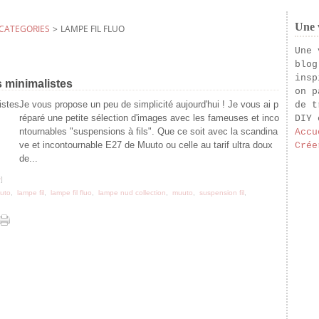
Une v
CATEGORIES
>
LAMPE FIL FLUO
Une 
blog
insp
 minimalistes
on p
Je vous propose un peu de simplicité aujourd'hui ! Je vous ai p
de t
réparé une petite sélection d'images avec les fameuses et inco
DIY 
ntournables "suspensions à fils". Que ce soit avec la scandina
Accu
ve et incontournable E27 de Muuto ou celle au tarif ultra doux
Crée
de...
#
]
uto
,
lampe fil
,
lampe fil fluo
,
lampe nud collection
,
muuto
,
suspension fil
,