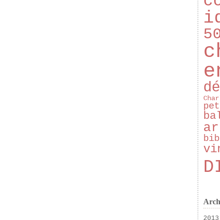
c
i
5
c
e
dé
Char
pet
ba
ar
bib
vi
D
Arch
2013