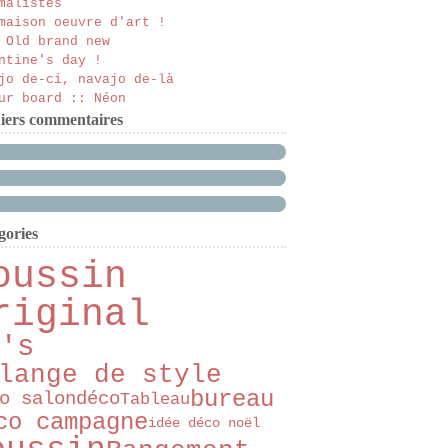
malistes
maison oeuvre d'art !
 Old brand new
ntine's day !
jo de-ci, navajo de-là
ur board :: Néon
iers commentaires
gories
oussin
riginal
's
lange de style
bureau
o salon
déco
Tableau
co campagne
idée déco noël