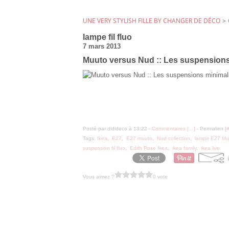
UNE VERY STYLISH FILLE BY CHANGER DE DÉCO
>
lampe fil fluo
7 mars 2013
Muuto versus Nud :: Les suspensions
Posté par didideco à 13:22 -
Commentaires [
…
]
- Permalien [
Tags:
Ikea
,
E27
,
E27 muuto
,
Nud collection
,
lampe E27 Mu
suspension fil fluo
,
Edith Rose Ikea
,
ikea family
,
ikea live
Vous aimez ?
0 vote