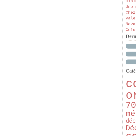
mini
Une 
Chez
Vale
Nava
Colo
Dern
Caté
c
o
70
mé
déc
Dé