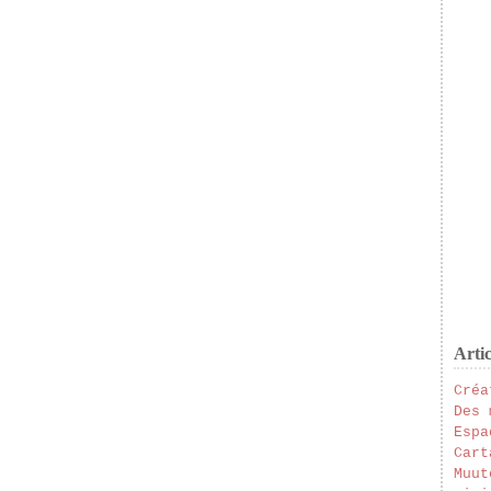
Artic
Créa
Des 
Espa
Cart
Muut