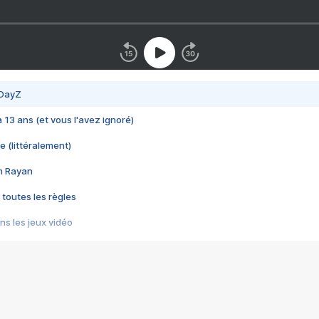
 DayZ
 a 13 ans (et vous l'avez ignoré)
e (littéralement)
im Rayan
 toutes les règles
s les jeux vidéo
us choquant de Rockstar ? - Le scandale BULLY
e plus moche de Steam
du RÊVE tourne au CAUCHEMAR