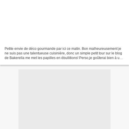
Petite envie de déco gourmande par ici ce matin. Bon malheureusement je
ne suis pas une talentueuse cuisinière, donc un simple petit tour sur le blog
de Bakerella me met les papilles en ébullitions! Perso,je goûterai bien à une
de ces petites tasses en...