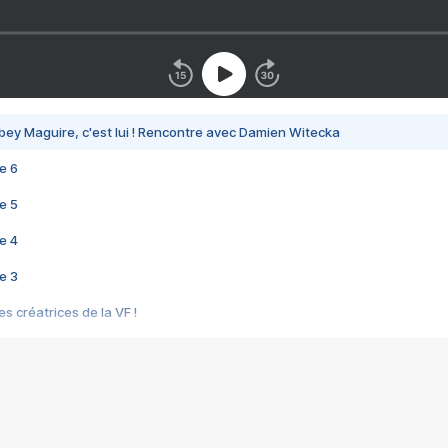
bey Maguire, c'est lui ! Rencontre avec Damien Witecka
e 6
e 5
e 4
e 3
s créatrices de la VF !
e 2
e 1
e Mektoub My Love arrive enfin ! Rencontre avec Shaïn Boumedine et Sal