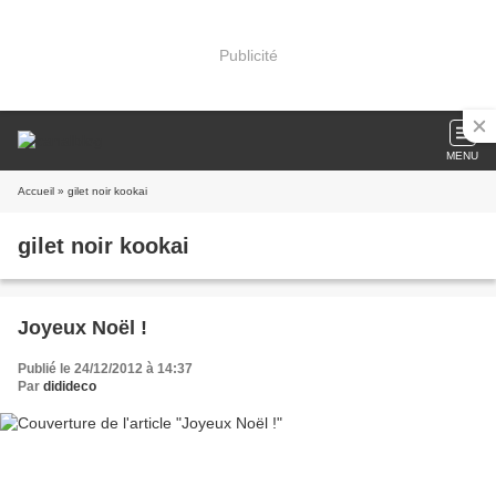
Publicité
MENU
Accueil
» gilet noir kookai
gilet noir kookai
Joyeux Noël !
Publié le 24/12/2012 à 14:37
Par
didideco