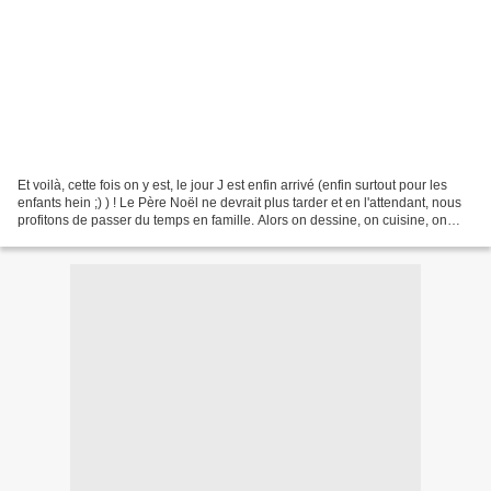
Et voilà, cette fois on y est, le jour J est enfin arrivé (enfin surtout pour les
enfants hein ;) ) ! Le Père Noël ne devrait plus tarder et en l'attendant, nous
profitons de passer du temps en famille. Alors on dessine, on cuisine, on
prépare et tout...