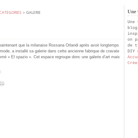
Une v
CATEGORIES
>
GALERIE
Une 
blog
insp
on p
maintenant que la milanaise Rossana Orlandi après avoir longtemps
de t
a mode, a installé sa galerie dans cette ancienne fabrique de cravate
DIY 
mmé « El spazio ». Cet espace regroupe donc une galerie d’art mais
Accu
Crée
#
]