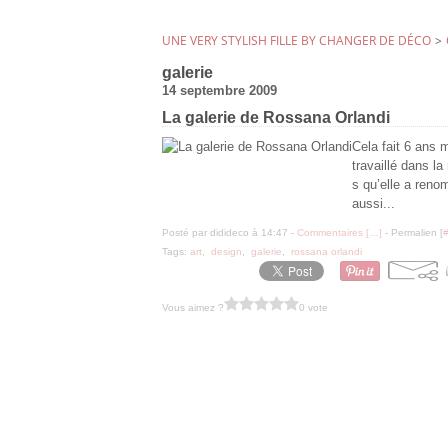
UNE VERY STYLISH FILLE BY CHANGER DE DÉCO
>
galerie
14 septembre 2009
La galerie de Rossana Orlandi
Cela fait 6 ans 
travaillé dans l
s qu’elle a reno
aussi...
Posté par didideco à 14:47 -
Commentaires [
…
]
- Permalien [
Tags:
art
,
design
,
galerie
,
rossana orlandi
Vous aimez ?
0 vote