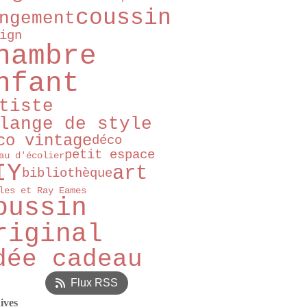
coussin
ngement
ign
hambre
nfant
tiste
lange de style
co vintage
déco
petit espace
au d'écolier
IY
art
bibliothèque
les et Ray Eames
oussin
riginal
dée cadeau
Flux RSS
ives