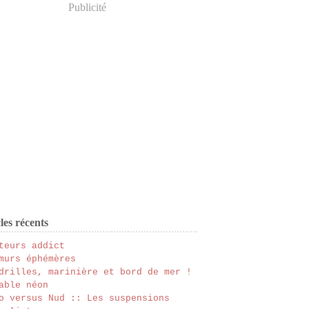
Publicité
les récents
teurs addict
murs éphémères
drilles, marinière et bord de mer !
able néon
o versus Nud :: Les suspensions