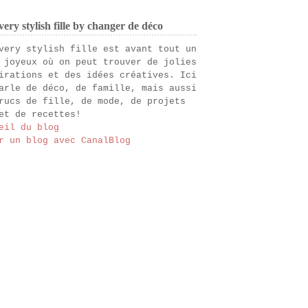
ery stylish fille by changer de déco
very stylish fille est avant tout un
 joyeux où on peut trouver de jolies
irations et des idées créatives. Ici
arle de déco, de famille, mais aussi
rucs de fille, de mode, de projets
et de recettes!
eil du blog
r un blog avec CanalBlog