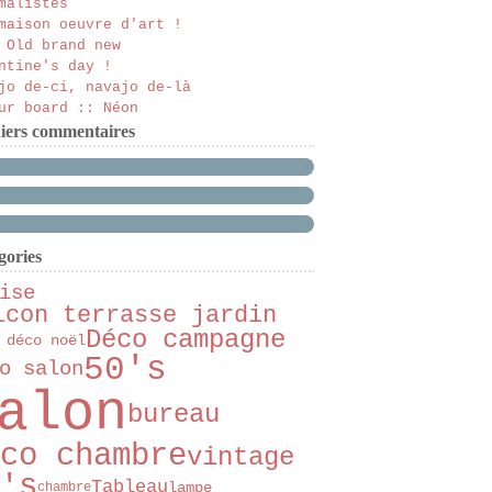
malistes
maison oeuvre d'art !
 Old brand new
ntine's day !
jo de-ci, navajo de-là
ur board :: Néon
iers commentaires
gories
ise
lcon terrasse jardin
Déco campagne
 déco noël
50's
o salon
alon
bureau
co chambre
vintage
's
Tableau
lampe
chambre