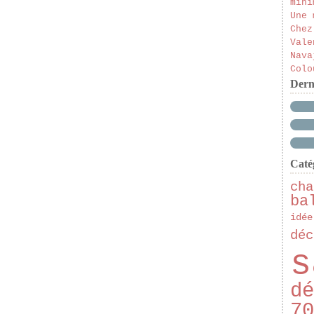
mini
Une 
Chez
Vale
Nava
Colo
Dern
Caté
cha
ba
idée
déc
s
dé
70