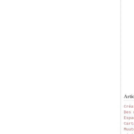
Artic
Créa
Des 
Espa
Cart
Muut