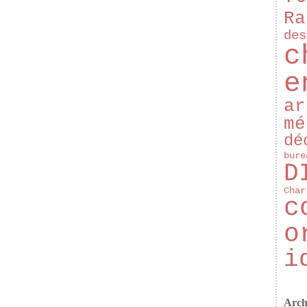
Ra
des
c
e
ar
mé
dé
bure
D
Char
c
o
i
Arch