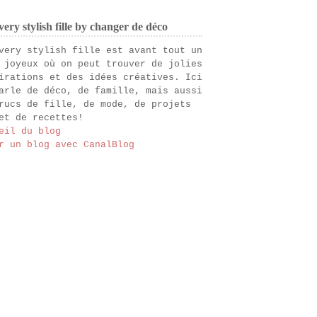
ery stylish fille by changer de déco
very stylish fille est avant tout un
 joyeux où on peut trouver de jolies
irations et des idées créatives. Ici
arle de déco, de famille, mais aussi
rucs de fille, de mode, de projets
et de recettes!
eil du blog
r un blog avec CanalBlog