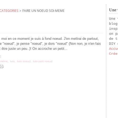
Une v
CATEGORIES
>
FAIRE UN NOEUD SOI-MEME
Une 
blog
insp
on p
 moi en ce moment je suis à fond noeud. J'en mettrai de partout,
de t
e "noeud", je pense "noeud", je dors "noeud" (Non non, je n'en fais
DIY 
 être juste un peu..)! On accroche un petit...
Accu
Crée
#
]
oi-même
,
tuto
,
tuto noeud
,
tuto petit noeud