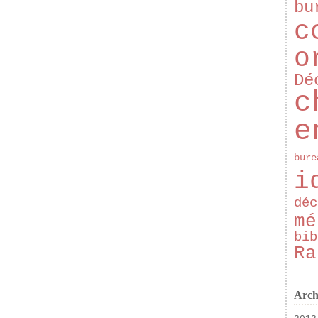
bu
c
o
Dé
c
e
bure
i
déc
mé
bib
Ra
Arch