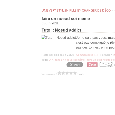
UNE VERY STYLISH FILLE BY CHANGER DE DÉCO
>
faire un noeud soi-meme
3 juin 2011
Tuto :: Noeud addict
Je ne sais pas vous, mais
c'est pas compliqué je rêv
pas des tonnes, enfin peut
Posté par didideco à 22:05 -
Commentaires [
…
]
- Permalien [
Tags:
DIY
,
faire un noeud soi-même
,
faire un petit noeud s
Vous aimez ?
0 vote