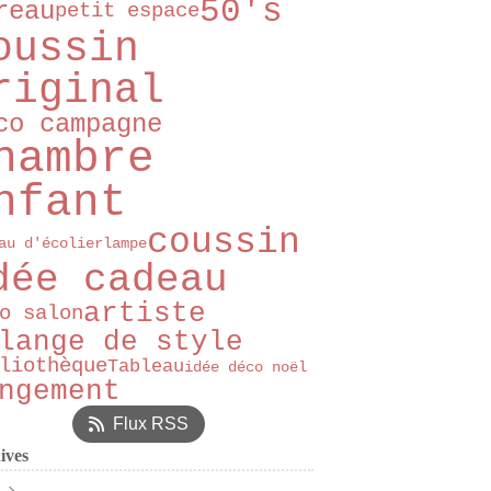
50's
reau
petit espace
oussin
riginal
co campagne
hambre
nfant
coussin
au d'écolier
lampe
dée cadeau
artiste
o salon
lange de style
liothèque
Tableau
idée déco noël
ngement
Flux RSS
ives