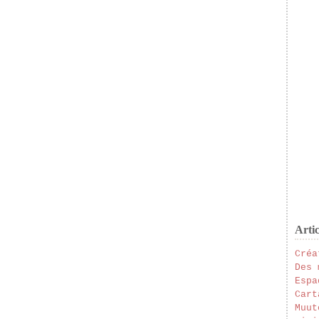
Artic
Créa
Des 
Espa
Cart
Muut