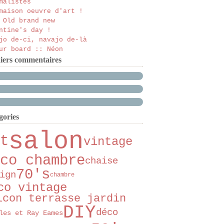
malistes
maison oeuvre d'art !
 Old brand new
ntine's day !
jo de-ci, navajo de-là
ur board :: Néon
iers commentaires
gories
salon
t
vintage
co chambre
chaise
70's
ign
chambre
co vintage
lcon terrasse jardin
DIY
déco
les et Ray Eames