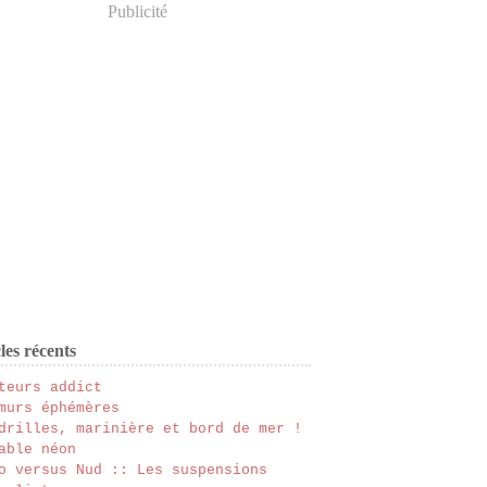
Publicité
les récents
teurs addict
murs éphémères
drilles, marinière et bord de mer !
able néon
o versus Nud :: Les suspensions