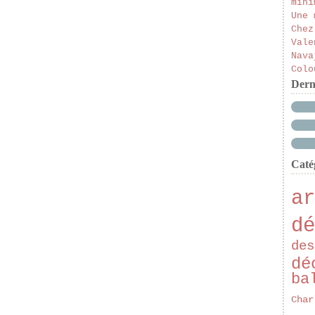
mini
Une 
Chez
Vale
Nava
Colo
Dern
Caté
ar
dé
des
dé
ba
Char