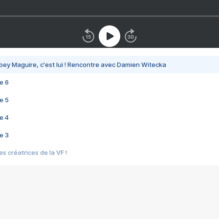
bey Maguire, c'est lui ! Rencontre avec Damien Witecka
e 6
e 5
e 4
e 3
s créatrices de la VF !
e 2
e 1
e Mektoub My Love arrive enfin ! Rencontre avec Shaïn Boumedine et Sal