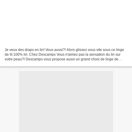
Je veux des draps en lin! Vous aussi?! Alors glissez vous vite sous ce linge
de lit 100% lin. Chez Descamps Vous n'aimez pas la sensation du lin sur
votre peau?! Descamps vous propose aussi un grand choix de linge de
maison dont ce modèle chic et intemporel...