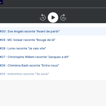
#30 : Eve Angeli raconte "Avant de partir"
#29 : MC Solaar raconte "Bouge de là"
28 : Lorie raconte "Je vais vite"
#27 : Christophe Willem raconte "Jacques a dit"
#26 : Chimène Badi raconte "Entre nous"
#25 : Indochine raconte "3e sexe"
#24 : Zaho raconte "C'est chelou"
#23 : Patrick Bruel raconte "Au café des délices"
#22 : Kyo raconte "Le chemin"