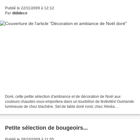
Publié le 22/11/2009 à 12:12
Par
didideco
Doré, cette petite sélection d'ambiance et de décoration de Noël aux
couleurs chaudes vous emportera dans un tourbillon de festivités! Guirlande
lumineuse de chez blachère. Set de table doré rond, chez Alinéa.
Photophores lumignon mercurisé (par 6) pour...
Petite sélection de bougeoirs...
Publié le 28/10/2009 à 11:05