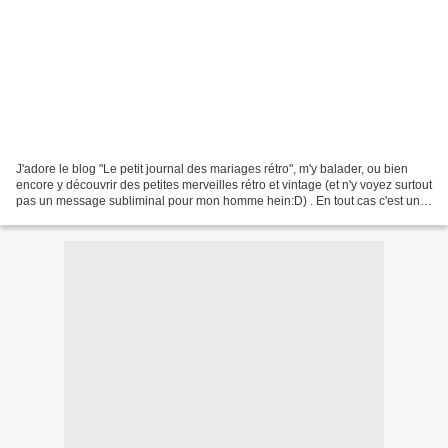
J'adore le blog "Le petit journal des mariages rétro", m'y balader, ou bien
encore y découvrir des petites merveilles rétro et vintage (et n'y voyez surtout
pas un message subliminal pour mon homme hein:D) . En tout cas c'est une
vraie mine d'or pour...