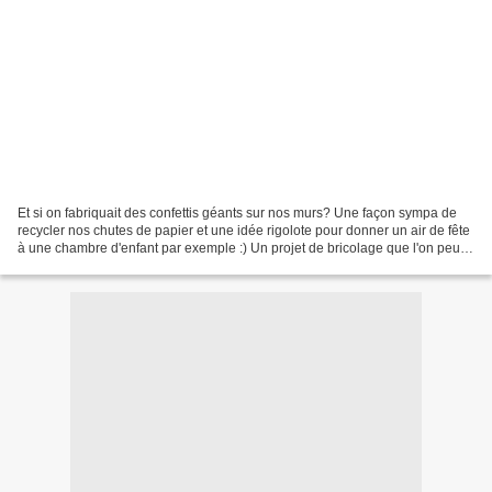
Et si on fabriquait des confettis géants sur nos murs? Une façon sympa de
recycler nos chutes de papier et une idée rigolote pour donner un air de fête
à une chambre d'enfant par exemple :) Un projet de bricolage que l'on peut
retrouver dans le livre...