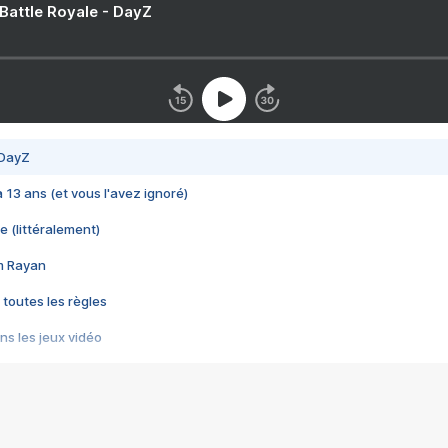
 Battle Royale - DayZ
 DayZ
 a 13 ans (et vous l'avez ignoré)
e (littéralement)
im Rayan
 toutes les règles
s les jeux vidéo
us choquant de Rockstar ? - Le scandale BULLY
e plus moche de Steam
du RÊVE tourne au CAUCHEMAR