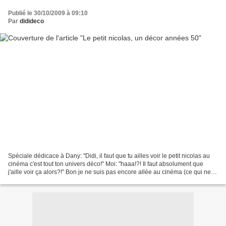
Publié le 30/10/2009 à 09:10
Par
didideco
Spéciale dédicace à Dany: "Didi, il faut que tu ailles voir le petit nicolas au
cinéma c'est tout ton univers déco!" Moi: "haaa!?! Il faut absolument que
j'aille voir ça alors?!" Bon je ne suis pas encore allée au cinéma (ce qui ne
saurait tarder), mais...