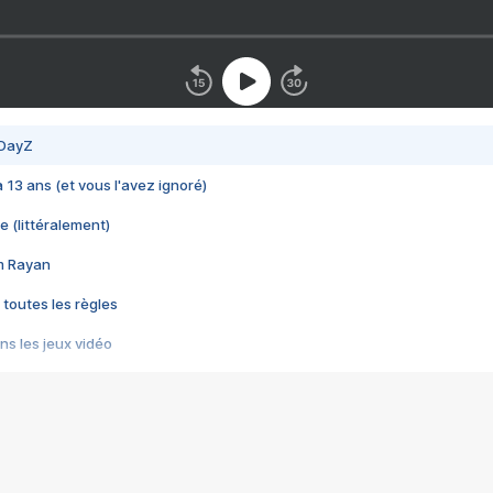
 DayZ
 a 13 ans (et vous l'avez ignoré)
e (littéralement)
im Rayan
 toutes les règles
s les jeux vidéo
us choquant de Rockstar ? - Le scandale BULLY
e plus moche de Steam
du RÊVE tourne au CAUCHEMAR