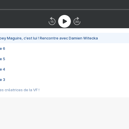
bey Maguire, c'est lui ! Rencontre avec Damien Witecka
e 6
e 5
e 4
e 3
s créatrices de la VF !
e 2
e 1
e Mektoub My Love arrive enfin ! Rencontre avec Shaïn Boumedine et Sal