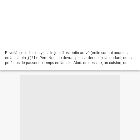
Et voilà, cette fois on y est, le jour J est enfin arrivé (enfin surtout pour les
enfants hein ;) ) ! Le Père Noël ne devrait plus tarder et en l'attendant, nous
profitons de passer du temps en famille. Alors on dessine, on cuisine, on
prépare et tout...