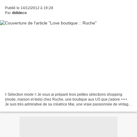
Publié le 14/12/2012 à 19:28
Par
didideco
◊ Sélection mode ◊ Je vous ai préparé trois petites sélections shopping
(mode, maison et kids) chez Ruche, une boutique aux US que j'adore +++.
Je suis très admirative de sa créatrice Mai, une vraie passionnée de vintage
comme moi. Avant de créer Ruche...