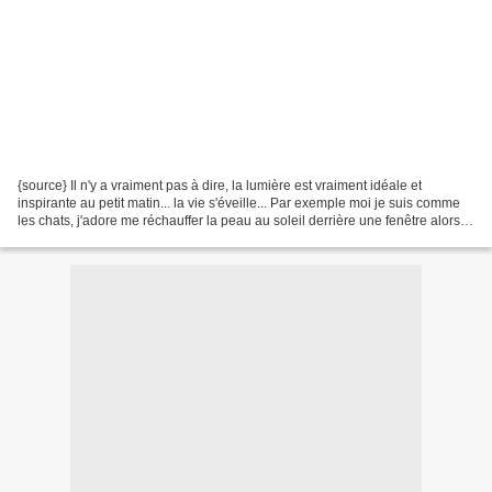
{source} Il n'y a vraiment pas à dire, la lumière est vraiment idéale et
inspirante au petit matin... la vie s'éveille... Par exemple moi je suis comme
les chats, j'adore me réchauffer la peau au soleil derrière une fenêtre alors
que dehors il fait froid.....