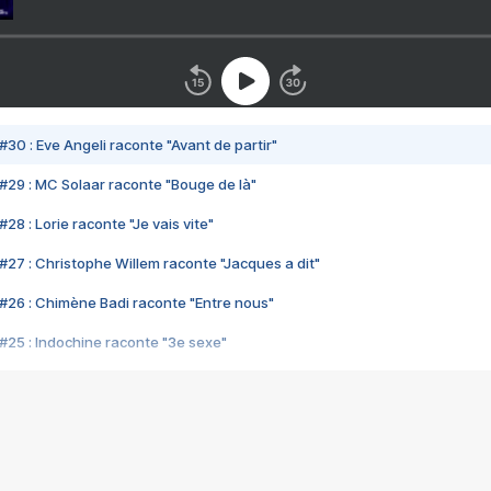
#30 : Eve Angeli raconte "Avant de partir"
#29 : MC Solaar raconte "Bouge de là"
28 : Lorie raconte "Je vais vite"
#27 : Christophe Willem raconte "Jacques a dit"
#26 : Chimène Badi raconte "Entre nous"
#25 : Indochine raconte "3e sexe"
#24 : Zaho raconte "C'est chelou"
#23 : Patrick Bruel raconte "Au café des délices"
#22 : Kyo raconte "Le chemin"