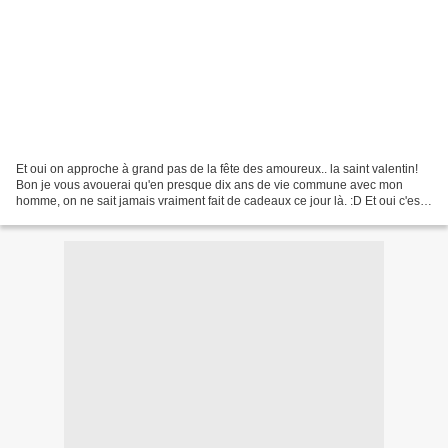
Et oui on approche à grand pas de la fête des amoureux.. la saint valentin!
Bon je vous avouerai qu'en presque dix ans de vie commune avec mon
homme, on ne sait jamais vraiment fait de cadeaux ce jour là. :D Et oui c'est
bateau mais pour nous la Saint...