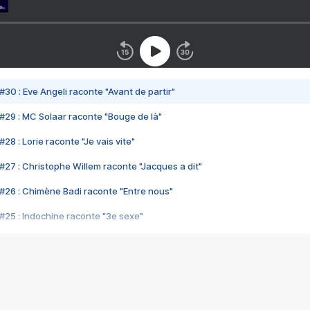
#30 : Eve Angeli raconte "Avant de partir"
#29 : MC Solaar raconte "Bouge de là"
28 : Lorie raconte "Je vais vite"
#27 : Christophe Willem raconte "Jacques a dit"
#26 : Chimène Badi raconte "Entre nous"
#25 : Indochine raconte "3e sexe"
#24 : Zaho raconte "C'est chelou"
#23 : Patrick Bruel raconte "Au café des délices"
#22 : Kyo raconte "Le chemin"