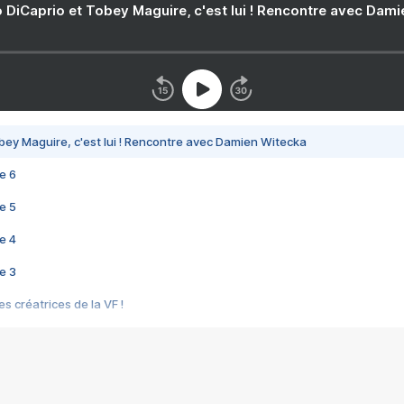
 DiCaprio et Tobey Maguire, c'est lui ! Rencontre avec Dam
bey Maguire, c'est lui ! Rencontre avec Damien Witecka
e 6
e 5
e 4
e 3
s créatrices de la VF !
e 2
e 1
e Mektoub My Love arrive enfin ! Rencontre avec Shaïn Boumedine et Sal