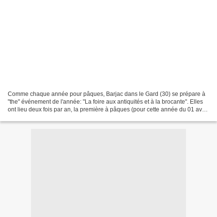
Comme chaque année pour pâques, Barjac dans le Gard (30) se prépare à
"the" événement de l'année: "La foire aux antiquités et à la brocante". Elles
ont lieu deux fois par an, la première à pâques (pour cette année du 01 avril
au 05 avril 2010) et la seconde...