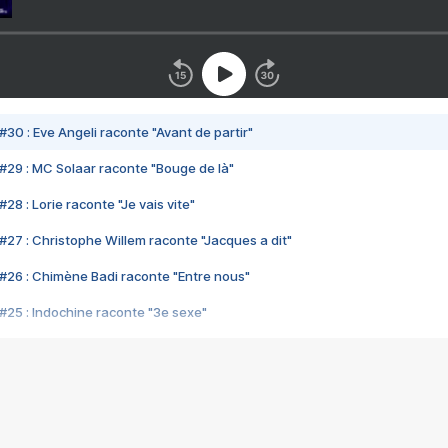
#30 : Eve Angeli raconte "Avant de partir"
#29 : MC Solaar raconte "Bouge de là"
28 : Lorie raconte "Je vais vite"
#27 : Christophe Willem raconte "Jacques a dit"
#26 : Chimène Badi raconte "Entre nous"
#25 : Indochine raconte "3e sexe"
#24 : Zaho raconte "C'est chelou"
#23 : Patrick Bruel raconte "Au café des délices"
#22 : Kyo raconte "Le chemin"