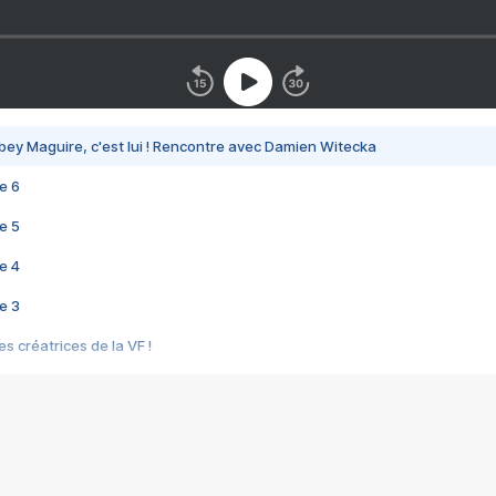
bey Maguire, c'est lui ! Rencontre avec Damien Witecka
e 6
e 5
e 4
e 3
s créatrices de la VF !
e 2
e 1
e Mektoub My Love arrive enfin ! Rencontre avec Shaïn Boumedine et Sal