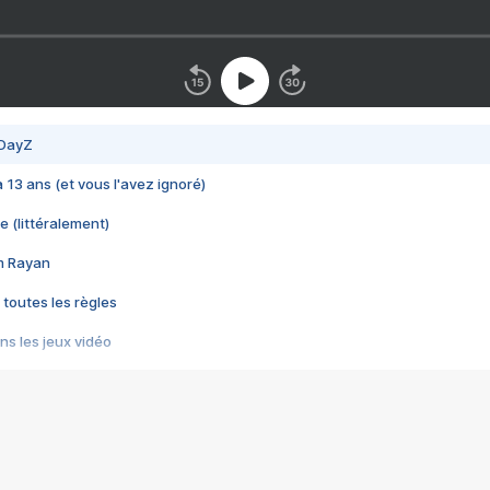
 DayZ
 a 13 ans (et vous l'avez ignoré)
e (littéralement)
im Rayan
 toutes les règles
s les jeux vidéo
us choquant de Rockstar ? - Le scandale BULLY
e plus moche de Steam
du RÊVE tourne au CAUCHEMAR