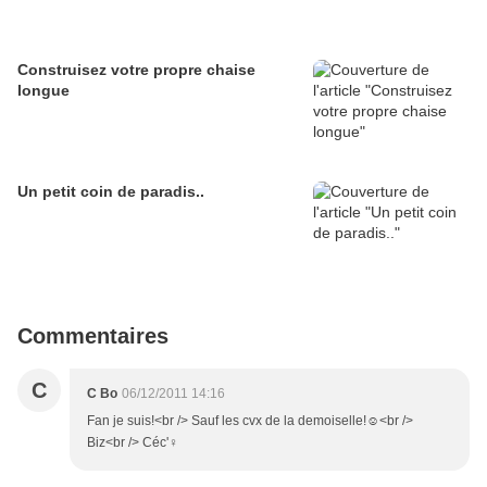
Construisez votre propre chaise
longue
Un petit coin de paradis..
Commentaires
C
C Bo
06/12/2011 14:16
Fan je suis!<br /> Sauf les cvx de la demoiselle!☺<br />
Biz<br /> Céc'♀