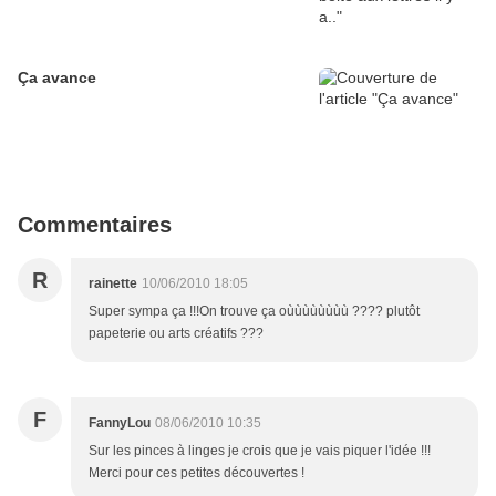
Ça avance
Commentaires
R
rainette
10/06/2010 18:05
Super sympa ça !!!On trouve ça oùùùùùùùù ???? plutôt
papeterie ou arts créatifs ???
F
FannyLou
08/06/2010 10:35
Sur les pinces à linges je crois que je vais piquer l'idée !!!
Merci pour ces petites découvertes !