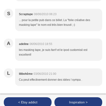
S
Scraptape
08/06/2010 06:23
... pour la petite pub dans ce billet. La "folie créative des
masking tape" le nom est très bien trouvé ;-)
A
adeline
06/06/2010 18:55
les masking tape, je suis fan!! et le ipod customisé est
excellent!
L
lilibohème
03/06/2010 21:00
Ca peut effectivement donner des idées ! sympa .
< Etsy addict
Inspiration >