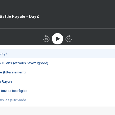
 Battle Royale - DayZ
 DayZ
 a 13 ans (et vous l'avez ignoré)
e (littéralement)
im Rayan
 toutes les règles
s les jeux vidéo
us choquant de Rockstar ? - Le scandale BULLY