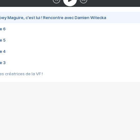
bey Maguire, c'est lui ! Rencontre avec Damien Witecka
e 6
e 5
e 4
e 3
s créatrices de la VF !
e 2
e 1
e Mektoub My Love arrive enfin ! Rencontre avec Shaïn Boumedine et Sal
i : après Toni en famille
elle réalise le bouleversant Dites lui que je l'aime