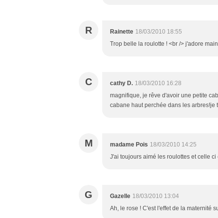
R
Rainette
18/03/2010 18:55
Trop belle la roulotte ! <br /> j'adore mai
C
cathy D.
18/03/2010 16:28
magnifique, je rêve d'avoir une petite ca
cabane haut perchée dans les arbres!je 
M
madame Pois
18/03/2010 14:25
J'ai toujours aimé les roulottes et celle ci
G
Gazelle
18/03/2010 13:04
Ah, le rose ! C'est l'effet de la maternit