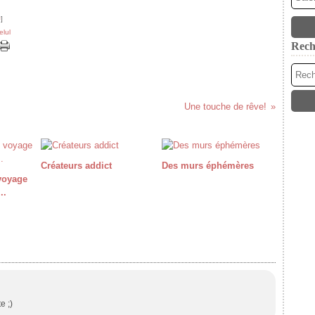
#
]
elul
Rech
Une touche de rêve!
Créateurs addict
Des murs éphémères
 voyage
..
e ;)