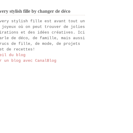
ery stylish fille by changer de déco
very stylish fille est avant tout un
 joyeux où on peut trouver de jolies
irations et des idées créatives. Ici
arle de déco, de famille, mais aussi
rucs de fille, de mode, de projets
et de recettes!
eil du blog
r un blog avec CanalBlog