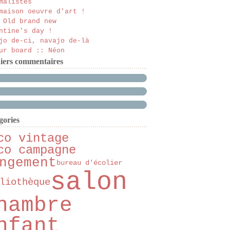
malistes
maison oeuvre d'art !
 Old brand new
ntine's day !
jo de-ci, navajo de-là
ur board :: Néon
iers commentaires
gories
co vintage
co campagne
ngement
bureau d'écolier
salon
liothèque
hambre
nfant