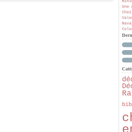
mini
Une 
Chez
Vale
Nava
Colo
Dern
Caté
dé
Dé
Ra
bib
c
e