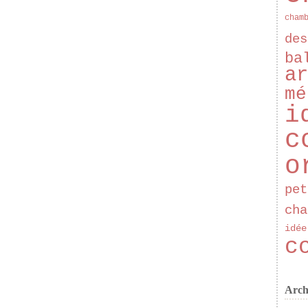
cham
des
ba
ar
mé
i
c
o
pet
cha
idée
c
Arch