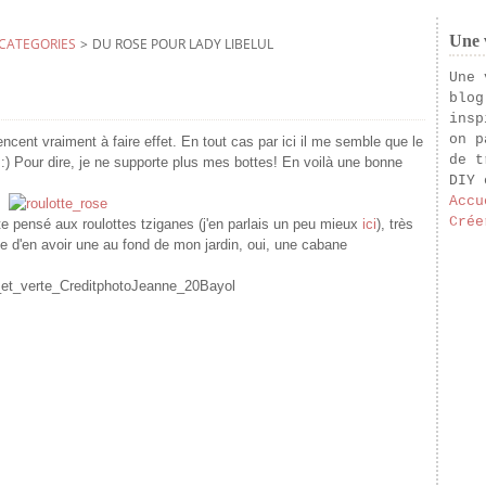
Une v
CATEGORIES
>
DU ROSE POUR LADY LIBELUL
Une 
blog
insp
on p
ent vraiment à faire effet. En tout cas par ici il me semble que le
de t
:) Pour dire, je ne supporte plus mes bottes! En voilà une bonne
DIY 
Accu
Crée
te pensé aux roulottes tziganes (j'en parlais un peu mieux
ici
), très
e d'en avoir une au fond de mon jardin, oui, une cabane