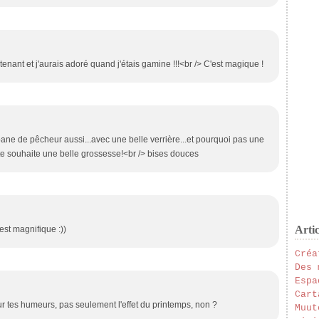
ntenant et j'aurais adoré quand j'étais gamine !!!<br /> C'est magique !
bane de pêcheur aussi...avec une belle verrière...et pourquoi pas une
te souhaite une belle grossesse!<br /> bises douces
Artic
 est magnifique :))
Créa
Des 
Espa
Cart
é sur tes humeurs, pas seulement l'effet du printemps, non ?
Muut