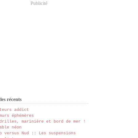
Publicité
les récents
teurs addict
murs éphémères
drilles, marinière et bord de mer !
able néon
o versus Nud :: Les suspensions