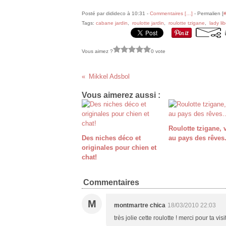
Posté par didideco à 10:31 -
Commentaires [
…
]
- Permalien [
Tags:
cabane jardin
,
roulotte jardin
,
roulotte tzigane
,
lady lib
Vous aimez ?
0 vote
Mikkel Adsbol
Vous aimerez aussi :
Roulotte tzigane,
Des niches déco et
au pays des rêves.
originales pour chien et
chat!
Commentaires
M
montmartre chica
18/03/2010 22:03
très jolie cette roulotte ! merci pour ta visit