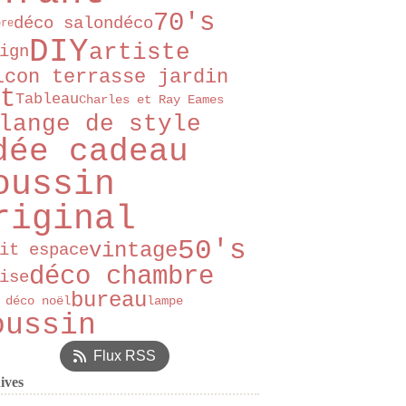
70's
déco salon
déco
bre
DIY
artiste
ign
lcon terrasse jardin
t
Tableau
Charles et Ray Eames
lange de style
dée cadeau
oussin
riginal
50's
vintage
it espace
déco chambre
ise
bureau
 déco noël
lampe
oussin
Flux RSS
ives