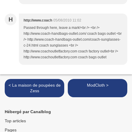
H
http://www.coach
05/08/2010 11:02
Passed through here, leave a mark!<br /> <br />
http://www.coach-handbags-outlet.com/ coach bags outlet <br
/> http://www.coach-handbags-outlet.com/coach-sunglasses-
c-24.html coach sunglasses <br />
http://www.coachoutletfactory.com coach factory outlet<br />
http://www.coachoutletfactory.com coach bags outlet
< La maison de poupées de
ModCloth >
Zess
Hébergé par Canalblog
Top articles
Pages