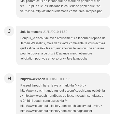
Moi j'adore ceux de la fabrique de marie en papier et fil de
fer... En plus elle les fait dans la couleur de papier que l'on
veut:<br /> http://lafabriquedemarie.com/autres_lampes.php
J
Jule la mouche
21/11/2010 14:50
Bonjour, je découvre avec amusement ce tabouret-trophée de
Jeroen Wesselink, mais dans votre commentaire vous écrivez
qu'il est coûte 99€ les six, auriez-vous le lien ou une adresse
pour le trouver à ce prix ? D'avance merci, et encore
félicitation pour vos envois.<br /> Jule la mouche
H
http://www.coach
05/08/2010 11:03
Passed through here, leave a mark!<br /> <br />
http://www.coach-handbags-outlet.com/ coach bags outlet <br
/> http://www.coach-handbags-outlet.com/coach-sunglasses-
c-24.html coach sunglasses <br />
http://www.coachoutletfactory.com coach factory outlet<br />
http://www.coachoutletfactory.com coach bags outlet