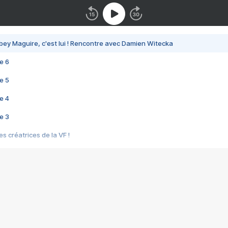
bey Maguire, c'est lui ! Rencontre avec Damien Witecka
e 6
e 5
e 4
e 3
s créatrices de la VF !
e 2
e 1
e Mektoub My Love arrive enfin ! Rencontre avec Shaïn Boumedine et Sal
i : après Toni en famille
elle réalise le bouleversant Dites lui que je l'aime