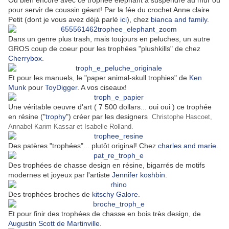
Ou bien encore avec ce trophée éléphant à suspendre au mur ou
pour servir de coussin géant! Par la fée du crochet Anne claire
Petit (dont je vous avez déjà parlé
ici
), chez
bianca and family
.
Dans un genre plus trash, mais toujours en peluches, un autre
GROS coup de coeur pour les trophées "plushkills" de chez
Cherrybox
.
Et pour les manuels, le "paper animal-skull trophies" de
Ken
Munk
pour
ToyDigger
. A vos ciseaux!
Une véritable oeuvre d'art ( 7 500 dollars... oui oui ) ce trophée
en résine ("
trophy
") créer par les designers
Christophe Hascoet,
Annabel Karim Kassar et Isabelle Rolland.
Des patères "trophées"... plutôt original! Chez
charles and marie.
Des trophées de chasse design en résine, bigarrés de motifs
modernes et joyeux par l'artiste
Jennifer koshbin
.
Des trophées broches de
kitschy Galore
.
Et pour finir des trophées de chasse en bois très design, de
Augustin Scott de Martinville
.