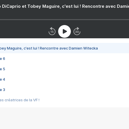
 DiCaprio et Tobey Maguire, c'est lui ! Rencontre avec Dam
bey Maguire, c'est lui ! Rencontre avec Damien Witecka
e 6
e 5
e 4
e 3
s créatrices de la VF !
e 2
e 1