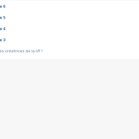
e 6
e 5
e 4
e 3
s créatrices de la VF !
e 2
e 1
e Mektoub My Love arrive enfin ! Rencontre avec Shaïn Boumedine et Sal
i : après Toni en famille
elle réalise le bouleversant Dites lui que je l'aime
ais ! Rencontre autour de Vie privée de Rebecca Zlotowski
 de Marguerite, Grave... Rencontre avec Ella Rumpf