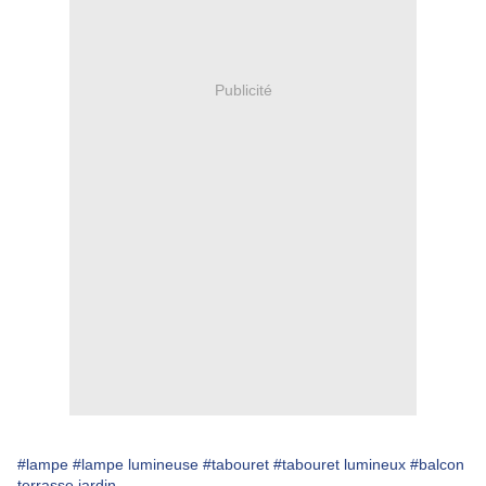
Publicité
#lampe
#lampe lumineuse
#tabouret
#tabouret lumineux
#balcon
terrasse jardin