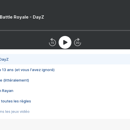
 Battle Royale - DayZ
 DayZ
 a 13 ans (et vous l'avez ignoré)
e (littéralement)
im Rayan
 toutes les règles
s les jeux vidéo
us choquant de Rockstar ? - Le scandale BULLY